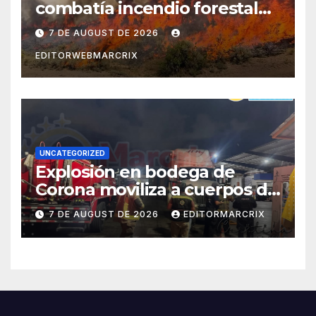
combatía incendio forestal
en Utah
7 DE AUGUST DE 2026
EDITORWEBMARCRIX
UNCATEGORIZED
Explosión en bodega de
Corona moviliza a cuerpos de
emergencia en Cancún
7 DE AUGUST DE 2026
EDITORMARCRIX