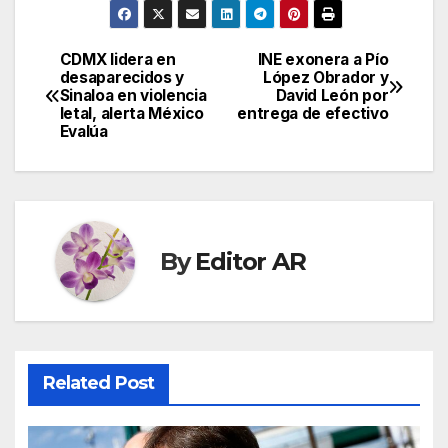
CDMX lidera en
INE exonera a Pío
Post
desaparecidos y
López Obrador y
Sinaloa en violencia
David León por
navigation
letal, alerta México
entrega de efectivo
Evalúa
By
Editor AR
Related Post