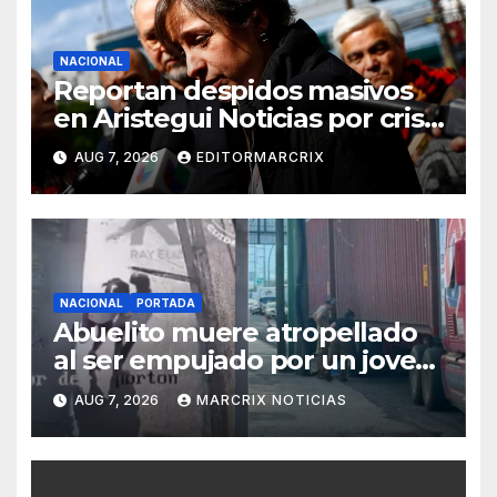
NACIONAL
Reportan despidos masivos
en Aristegui Noticias por crisis
financiera
AUG 7, 2026
EDITORMARCRIX
NACIONAL
PORTADA
Abuelito muere atropellado
al ser empujado por un joven
en Monterrey
AUG 7, 2026
MARCRIX NOTICIAS