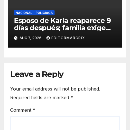
NACIONAL
POLICIACA
Esposo de Karla reaparece 9
días después; familia exige
custodia de su hijo
AUG 7, 2026
EDITORMARCRIX
Leave a Reply
Your email address will not be published.
Required fields are marked
*
Comment
*