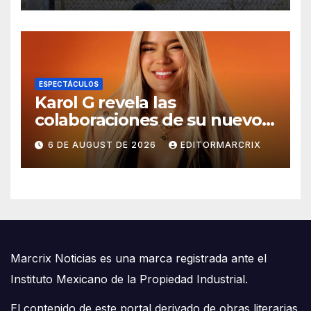
ESPECTÁCULOS
Karol G revela las
colaboraciones de su nuevo
álbum ‘NO ME ARREPIENTO
6 DE AUGUST DE 2026
EDITORMARCRIX
DE SENTIR TANTO’
Marcrix Noticias es una marca registrada ante el
Instituto Mexicano de la Propiedad Industrial.
El contenido de este portal derivado de obras literarias