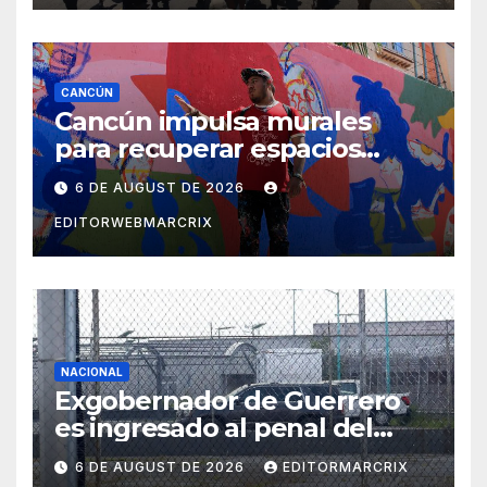
deudas migratorias
CANCÚN
Cancún impulsa murales
para recuperar espacios
públicos con arte
6 DE AUGUST DE 2026
comunitario
EDITORWEBMARCRIX
NACIONAL
Exgobernador de Guerrero
es ingresado al penal del
Altiplano por el caso
6 DE AUGUST DE 2026
EDITORMARCRIX
Ayotzinapa