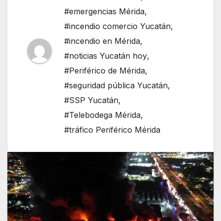
#emergencias Mérida
,
#incendio comercio Yucatán
,
#incendio en Mérida
,
#noticias Yucatán hoy
,
#Periférico de Mérida
,
#seguridad pública Yucatán
,
#SSP Yucatán
,
#Telebodega Mérida
,
#tráfico Periférico Mérida