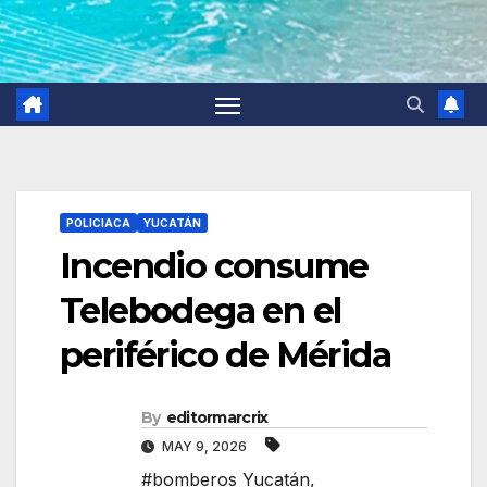
POLICIACA
YUCATÁN
Incendio consume
Telebodega en el
periférico de Mérida
By
editormarcrix
MAY 9, 2026
#bomberos Yucatán
,