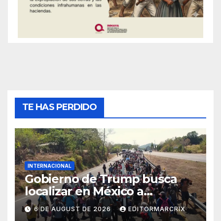
TE HAS PERDIDO
INTERNACIONAL
Gobierno de Trump busca
localizar en México a
migrantes con multas
6 DE AUGUST DE 2026
EDITORMARCRIX
pendientes para cobrar