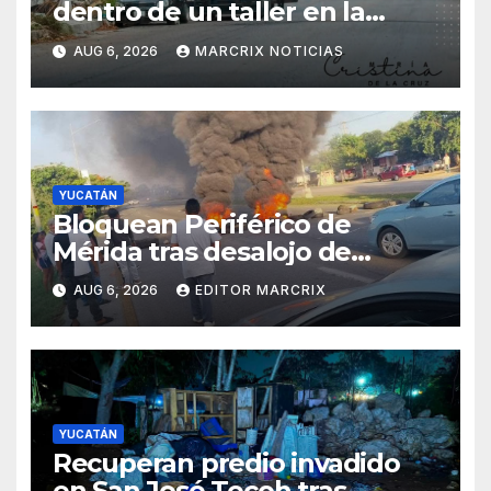
dentro de un taller en la
Supermanzana 222 de
AUG 6, 2026
MARCRIX NOTICIAS
Cancún
YUCATÁN
Bloquean Periférico de
Mérida tras desalojo de
predio en San José Tecoh
AUG 6, 2026
EDITOR MARCRIX
YUCATÁN
Recuperan predio invadido
en San José Tecoh tras