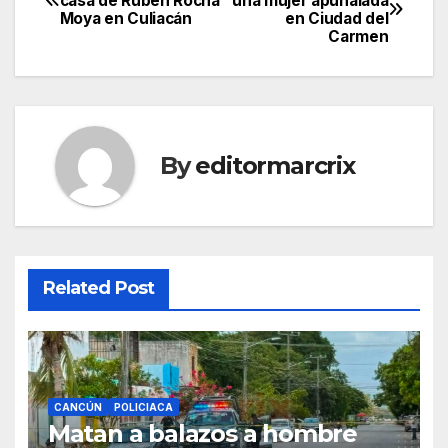
casa de Rubén Rocha
una mujer apuñalada
Moya en Culiacán
en Ciudad del
navigation
Carmen
By
editormarcrix
Related Post
CANCÚN
POLICIACA
Matan a balazos a hombre