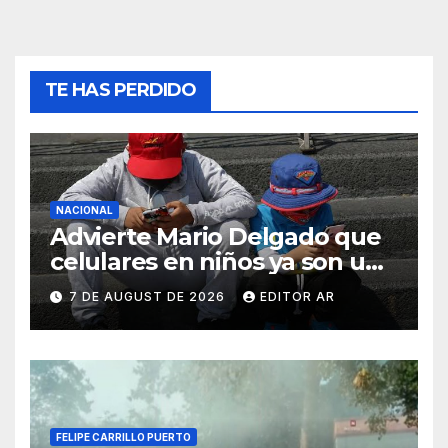
TE HAS PERDIDO
NACIONAL
Advierte Mario Delgado que
celulares en niños ya son un
problema de salud pública
7 DE AUGUST DE 2026
EDITOR AR
FELIPE CARRILLO PUERTO