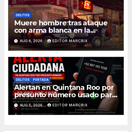
DELITOS
Muere hombre tras ataque
con arma blanca en la
Supermanzana 89 de Cancún
AUG 6, 2026
EDITOR MARCRIX
DELITOS
PORTADA
Alertan en Quintana Roo por
presunto número usado para
extorsión y robo de identidad
AUG 5, 2026
EDITOR MARCRIX