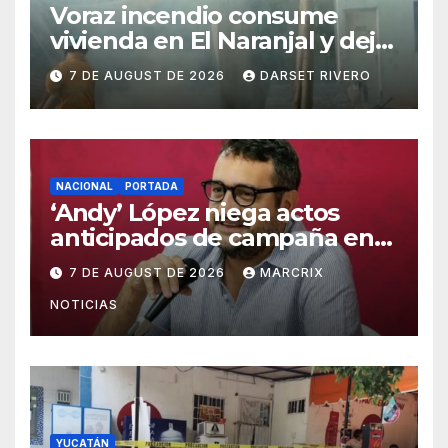
Voraz incendio consume
vivienda en El Naranjal y deja
a una familia sin patrimonio
7 DE AUGUST DE 2026
DARSET RIVERO
NACIONAL
PORTADA
‘Andy’ López niega actos
anticipados de campaña en
Tabasco
7 DE AUGUST DE 2026
MARCRIX
NOTICIAS
YUCATÁN