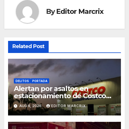
By
Editor Marcrix
Related Post
DELITOS
PORTADA
Alertan por asaltos en
estacionamiento de Costco
Cancún
AUG 6, 2026
EDITOR MARCRIX