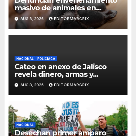
Denuncian envenenamiento
masivo de animales en
Querétaro
AUG 8, 2026
EDITORMARCRIX
NACIONAL
POLICIACA
Cateo en anexo de Jalisco
revela dinero, armas y
sobrecupo
AUG 8, 2026
EDITORMARCRIX
NACIONAL
Desechan primer amparo