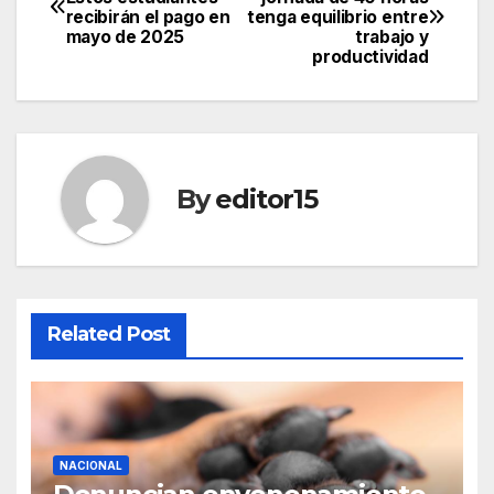
recibirán el pago en
tenga equilibrio entre
navigation
mayo de 2025
trabajo y
productividad
By
editor15
Related Post
NACIONAL