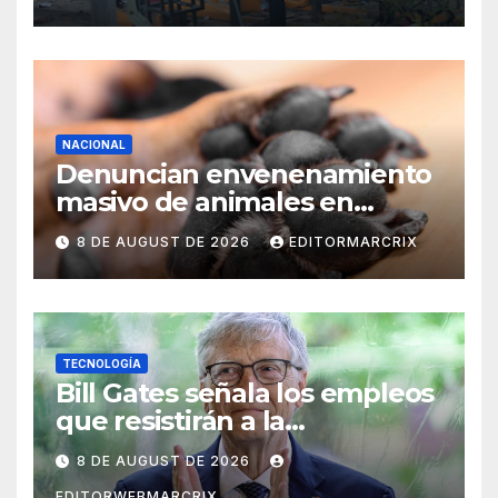
NACIONAL
Denuncian envenenamiento
masivo de animales en
Querétaro
8 DE AUGUST DE 2026
EDITORMARCRIX
TECNOLOGÍA
Bill Gates señala los empleos
que resistirán a la
inteligencia artificial
8 DE AUGUST DE 2026
EDITORWEBMARCRIX