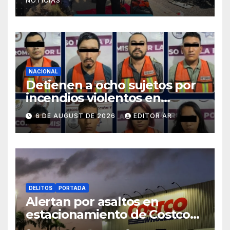
NOTICIAS
NACIONAL
Detienen a ocho sujetos por
incendios violentos en
Tabasco tras ataques
6 DE AUGUST DE 2026
EDITOR AR
coordinados
DELITOS
PORTADA
Alertan por asaltos en
estacionamiento de Costco
Cancún