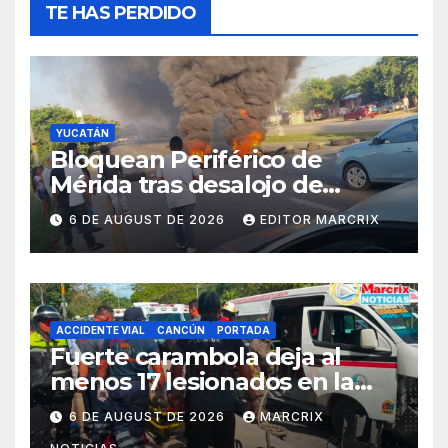
TE HAS PERDIDO
YUCATÁN
Bloquean Periférico de
Mérida tras desalojo de
predio en San José Tecoh
6 DE AUGUST DE 2026
EDITOR MARCRIX
ACCIDENTE VIAL
CANCÚN
PORTADA
Fuerte carambola deja al
menos 17 lesionados en la
avenida Nichupté de Cancún
6 DE AUGUST DE 2026
MARCRIX