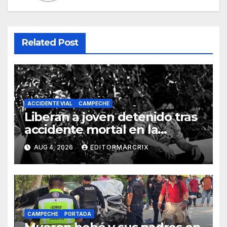
Related Post
ACCIDENTE VIAL
CAMPECHE
Liberan a joven detenido tras
accidente mortal en la
carretera Costera de
AUG 4, 2026
EDITORMARCRIX
Campeche
CAMPECHE
PORTADA