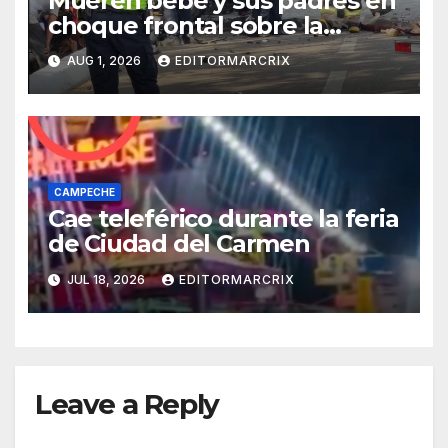
Mueren bebé y sus padres en
choque frontal sobre la
Costera de Campeche
AUG 1, 2026
EDITORMARCRIX
CAMPECHE
Cae teleférico durante la feria
de Ciudad del Carmen
JUL 18, 2026
EDITORMARCRIX
Leave a Reply