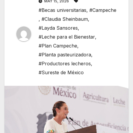
MAY 15, 2026
#Becas universitarias
,
#Campeche
,
#Claudia Sheinbaum
,
#Layda Sansores
,
#Leche para el Bienestar
,
#Plan Campeche
,
#Planta pasteurizadora
,
#Productores lecheros
,
#Sureste de México