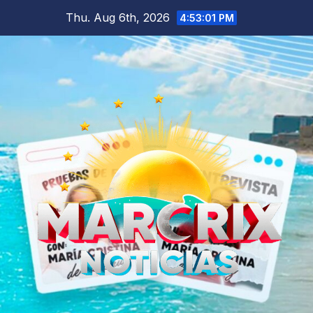
Skip
Thu. Aug 6th, 2026
4:53:02 PM
to
content