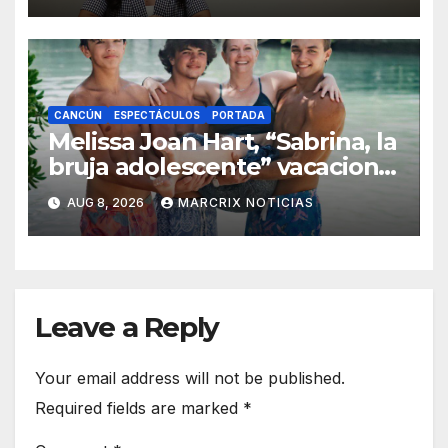
CANCÚN
ESPECTÁCULOS
PORTADA
Melissa Joan Hart, “Sabrina, la
bruja adolescente” vacaciona
con su familia en Cancún
AUG 8, 2026
MARCRIX NOTICIAS
Leave a Reply
Your email address will not be published.
Required fields are marked
*