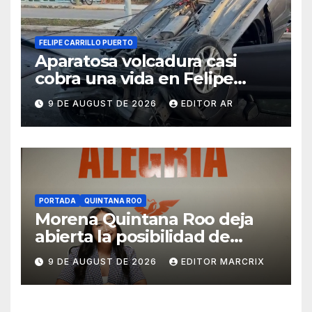
FELIPE CARRILLO PUERTO
Aparatosa volcadura casi
cobra una vida en Felipe
Carrillo Puerto
9 DE AUGUST DE 2026
EDITOR AR
PORTADA
QUINTANA ROO
Morena Quintana Roo deja
abierta la posibilidad de
sumar a Lidia Rojas
9 DE AUGUST DE 2026
EDITOR MARCRIX