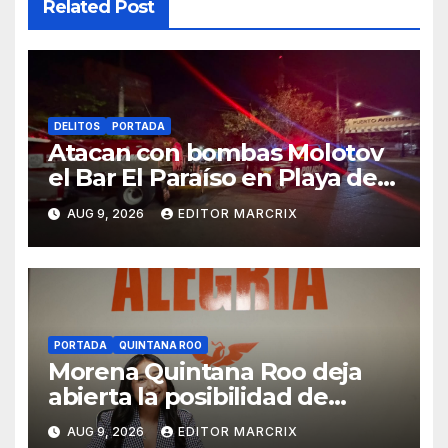
Related Post
DELITOS
PORTADA
Atacan con bombas Molotov
el Bar El Paraíso en Playa del
Carmen
AUG 9, 2026
EDITOR MARCRIX
PORTADA
QUINTANA ROO
Morena Quintana Roo deja
abierta la posibilidad de
sumar a Lidia Rojas
AUG 9, 2026
EDITOR MARCRIX