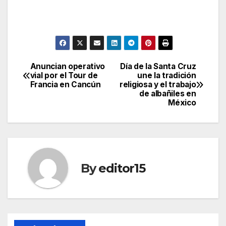
Anuncian operativo
Día de la Santa Cruz
Post
vial por el Tour de
une la tradición
Francia en Cancún
religiosa y el trabajo
navigation
de albañiles en
México
By
editor15