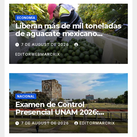
ECONOMÍA
Liberan más de mil toneladas
de aguacate mexicano
rumbo a Estados Unidos
7 DE AUGUST DE 2026
EDITORWEBMARCRIX
NACIONAL
Examen de Control
Presencial UNAM 2026:
aspirantes ya pueden
7 DE AUGUST DE 2026
EDITORMARCRIX
consultar fecha, sede y
horario