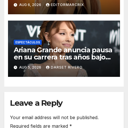
álbum ‘NO ME ARREPIENTO
AUG 6, 2026
EDITORMARCRIX
DE SENTIR TANTO’
ESPECTÁCULOS
Ariana Grande anuncia pausa
en su carrera tras años bajo
escrutinio público
AUG 5, 2026
DARSET RIVERO
Leave a Reply
Your email address will not be published.
Required fields are marked
*