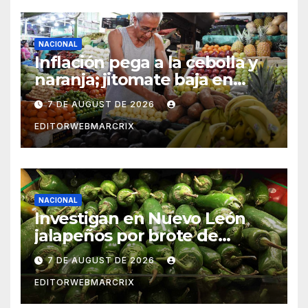
NACIONAL
Inflación pega a la cebolla y
naranja; jitomate baja en
México
7 DE AUGUST DE 2026
EDITORWEBMARCRIX
NACIONAL
Investigan en Nuevo León
jalapeños por brote de
salmonela en Estados Unidos
7 DE AUGUST DE 2026
EDITORWEBMARCRIX