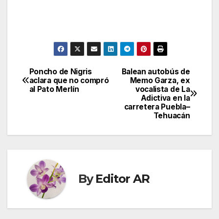
Poncho de Nigris
Balean autobús de
Post
aclara que no compró
Memo Garza, ex
al Pato Merlín
vocalista de La
navigation
Adictiva en la
carretera Puebla–
Tehuacán
By
Editor AR