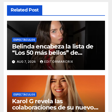
Related Post
ESPECTÁCULOS
Belinda encabeza la lista de
“Los 50 más bellos” de
People en Español 2026
AUG 7, 2026
EDITORMARCRIX
ESPECTÁCULOS
Karol G revela las
colaboraciones de su nuevo