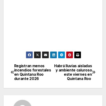
Registran menos
Habrá lluvias aisladas
Post
incendios forestales
y ambiente caluroso
en Quintana Roo
este viernes en
navigation
durante 2026
Quintana Roo