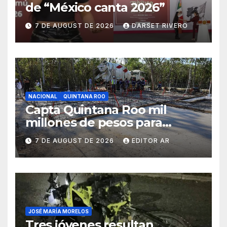
de “México canta 2026”
7 DE AUGUST DE 2026
DARSET RIVERO
NACIONAL
QUINTANA ROO
Capta Quintana Roo mil
millones de pesos para
construir más vivienda nueva
7 DE AUGUST DE 2026
EDITOR AR
JOSÉ MARÍA MORELOS
Tres jóvenes resultan