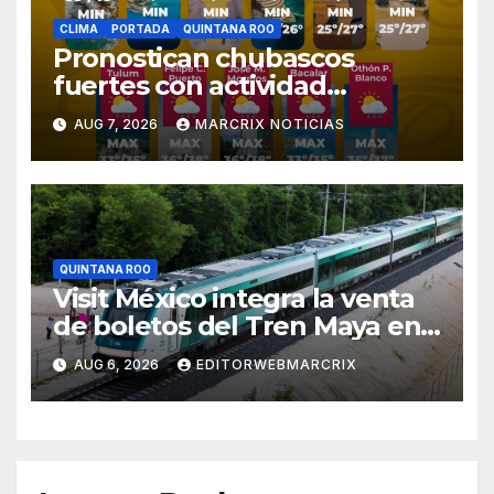
CLIMA
PORTADA
QUINTANA ROO
Pronostican chubascos
fuertes con actividad
eléctrica para este viernes en
AUG 7, 2026
MARCRIX NOTICIAS
Quintana Roo
QUINTANA ROO
Visit México integra la venta
de boletos del Tren Maya en
su plataforma oficial
AUG 6, 2026
EDITORWEBMARCRIX