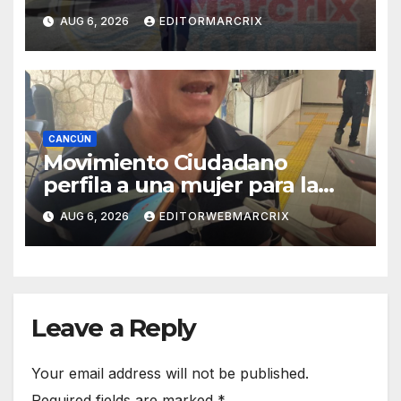
AUG 6, 2026
EDITORMARCRIX
CANCÚN
Movimiento Ciudadano
perfila a una mujer para la
candidatura en Cancún
AUG 6, 2026
EDITORWEBMARCRIX
Leave a Reply
Your email address will not be published.
Required fields are marked
*