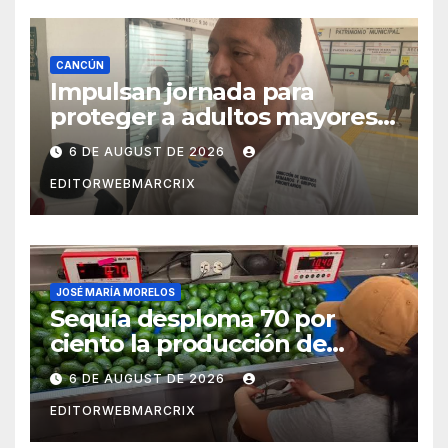
CANCÚN
Impulsan jornada para
proteger a adultos mayores
de fraudes en Cancún
6 DE AUGUST DE 2026
EDITORWEBMARCRIX
JOSÉ MARÍA MORELOS
Sequía desploma 70 por
ciento la producción de
aguacate en Candelaria
6 DE AUGUST DE 2026
EDITORWEBMARCRIX