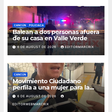
CANCÚN
POLICIACA
Balean a dos personas afuera
de su casa en Valle Verde
6 DE AUGUST DE 2026
EDITORMARCRIX
CANCÚN
Movimiento Ciudadano
perfila a una mujer para la
candidatura en Cancún
6 DE AUGUST DE 2026
EDITORWEBMARCRIX