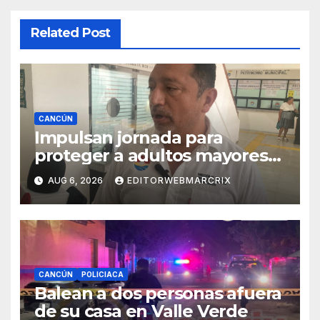
Related Post
CANCÚN
Impulsan jornada para
proteger a adultos mayores
de fraudes en Cancún
AUG 6, 2026
EDITORWEBMARCRIX
CANCÚN
POLICIACA
Balean a dos personas afuera
de su casa en Valle Verde