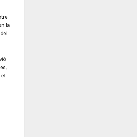
ntre
on la
 del
vió
es,
 el