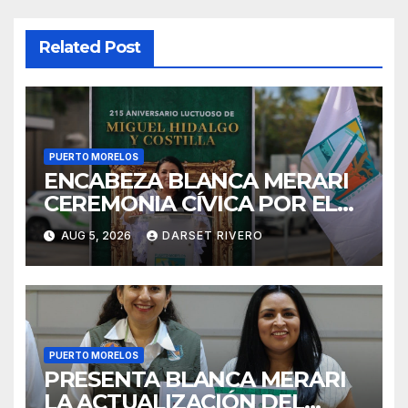
Related Post
PUERTO MORELOS
ENCABEZA BLANCA MERARI
CEREMONIA CÍVICA POR EL
215 ANIVERSARIO LUCTUOSO
AUG 5, 2026
DARSET RIVERO
DE MIGUEL HIDALGO Y
COSTILLA
PUERTO MORELOS
PRESENTA BLANCA MERARI
LA ACTUALIZACIÓN DEL