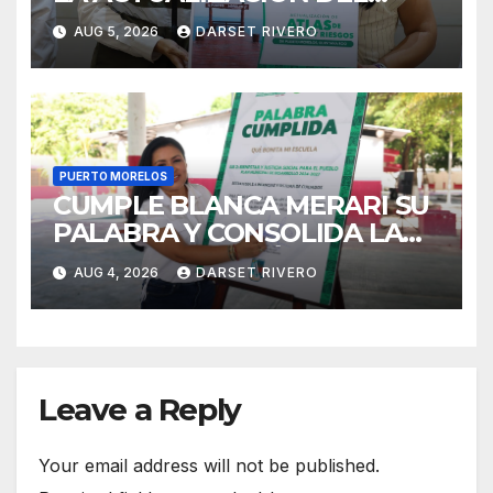
ATLAS DE PELIGROS Y
AUG 5, 2026
DARSET RIVERO
RIESGOS DE PUERTO
MORELOS
PUERTO MORELOS
CUMPLE BLANCA MERARI SU
PALABRA Y CONSOLIDA LA
TRANSFORMACIÓN DE LOS
AUG 4, 2026
DARSET RIVERO
ESPACIOS EDUCATIVOS EN
PUERTO MORELOS
Leave a Reply
Your email address will not be published.