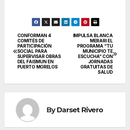
CONFORMAN 4
IMPULSA BLANCA
Post
COMITÉS DE
MERARI EL
PARTICIPACIÓN
PROGRAMA “TU
navigation
SOCIAL PARA
MUNICIPIO TE
SUPERVISAR OBRAS
ESCUCHA” CON
DEL FAISMUN EN
JORNADAS
PUERTO MORELOS
GRATUITAS DE
SALUD
By
Darset Rivero