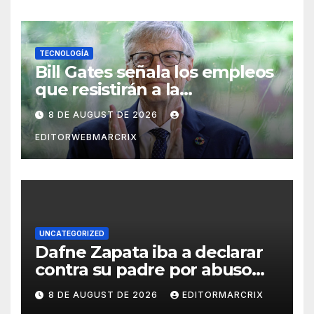
TECNOLOGÍA
Bill Gates señala los empleos
que resistirán a la
inteligencia artificial
8 DE AUGUST DE 2026
EDITORWEBMARCRIX
UNCATEGORIZED
Dafne Zapata iba a declarar
contra su padre por abuso
sexual
8 DE AUGUST DE 2026
EDITORMARCRIX