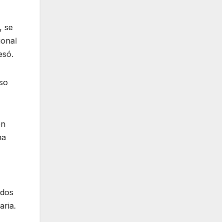
, se
ional
esó.
eso
en
na
ados
aria.