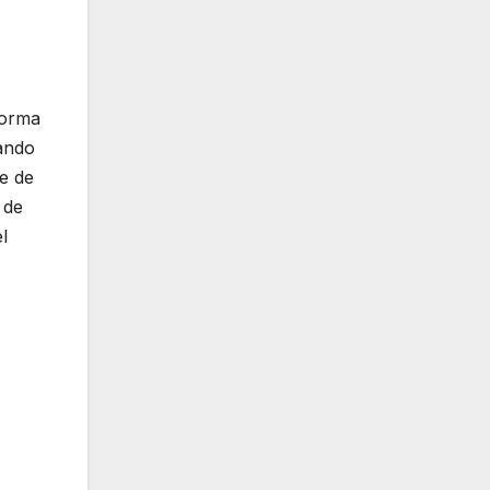
forma
ando
e de
 de
l