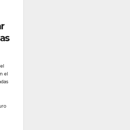
r
mas
el
n el
adas
uro
,