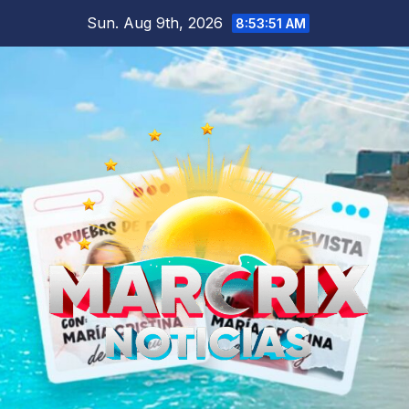
Skip
Sun. Aug 9th, 2026
8:53:52 AM
to
content