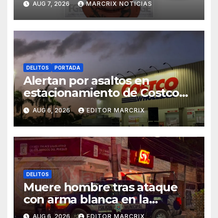
AUG 7, 2026
MARCRIX NOTICIAS
Cancún
DELITOS
PORTADA
Alertan por asaltos en
estacionamiento de Costco
Cancún
AUG 6, 2026
EDITOR MARCRIX
DELITOS
Muere hombre tras ataque
con arma blanca en la
Supermanzana 89 de Cancún
AUG 6, 2026
EDITOR MARCRIX