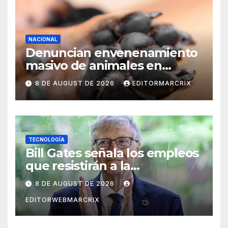
NACIONAL
Denuncian envenenamiento
masivo de animales en
Querétaro
8 DE AUGUST DE 2026
EDITORMARCRIX
TECNOLOGÍA
Bill Gates señala los empleos
que resistirán a la
inteligencia artificial
8 DE AUGUST DE 2026
EDITORWEBMARCRIX