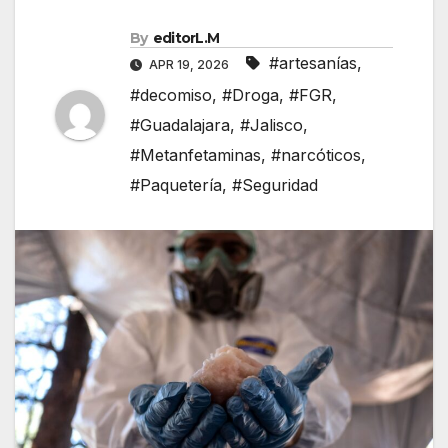
By
editorL.M
#artesanías
,
APR 19, 2026
#decomiso
,
#Droga
,
#FGR
,
#Guadalajara
,
#Jalisco
,
#Metanfetaminas
,
#narcóticos
,
#Paquetería
,
#Seguridad