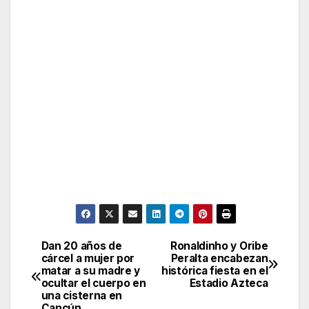
Dan 20 años de
Ronaldinho y Oribe
Post
cárcel a mujer por
Peralta encabezan
matar a su madre y
histórica fiesta en el
navigation
ocultar el cuerpo en
Estadio Azteca
una cisterna en
Cancún