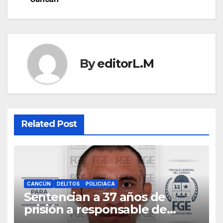
By
editorL.M
Related Post
CANCÚN
DELITOS
POLICIACA
Sentencian a 37 años de
prisión a responsable de
matar a una mujer cubana en