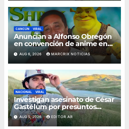
CANCÚN
VIRAL
Anuncian a Alfonso Obregón
en convención de anime en
Cancún y llueven críticas en
AUG 6, 2026
MARCRIX NOTICIAS
redes sociales
NACIONAL
VIRAL
Investigan asesinato de César
Gastélum por presuntos
vínculos con el crimen
AUG 5, 2026
EDITOR AR
organizado