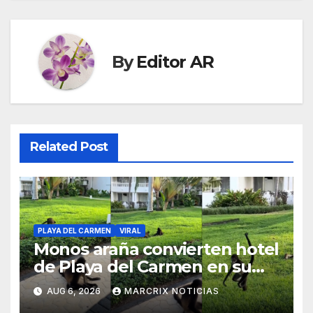
By
Editor AR
Related Post
PLAYA DEL CARMEN
VIRAL
Monos araña convierten hotel
de Playa del Carmen en su
parque de juegos
AUG 6, 2026
MARCRIX NOTICIAS