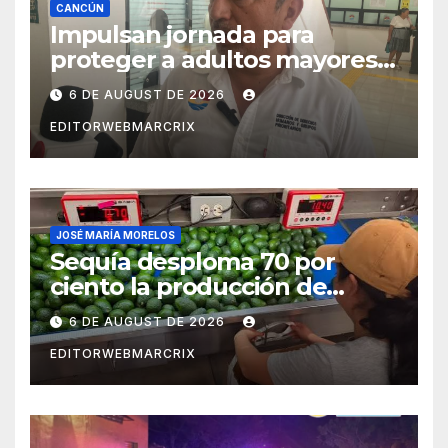
CANCÚN
Impulsan jornada para
proteger a adultos mayores
de fraudes en Cancún
6 DE AUGUST DE 2026
EDITORWEBMARCRIX
JOSÉ MARÍA MORELOS
Sequía desploma 70 por
ciento la producción de
aguacate en Candelaria
6 DE AUGUST DE 2026
EDITORWEBMARCRIX