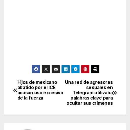
Hijos de mexicano
Una red de agresores
Post
abatido por el ICE
sexuales en
acusan uso excesivo
Telegram utilizaba
navigation
de la fuerza
palabras clave para
ocultar sus crímenes