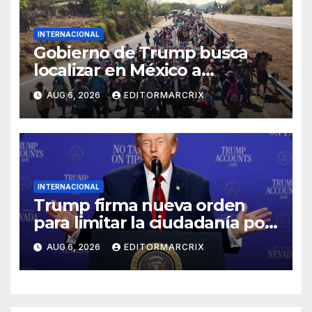
INTERNACIONAL
Gobierno de Trump busca
localizar en México a
migrantes con multas
AUG 6, 2026
EDITORMARCRIX
pendientes para cobrar
deudas migratorias
INTERNACIONAL
Trump firma nueva orden
para limitar la ciudadanía por
nacimiento en Estados
AUG 6, 2026
EDITORMARCRIX
Unidos