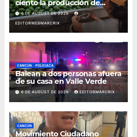
ciento la producción de
aguacate en Candelaria
6 DE AUGUST DE 2026
EDITORWEBMARCRIX
CANCÚN
POLICIACA
Balean a dos personas afuera
de su casa en Valle Verde
6 DE AUGUST DE 2026
EDITORMARCRIX
CANCÚN
Movimiento Ciudadano