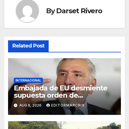
By
Darset Rivero
Related Post
INTERNACIONAL
Embajada de EU desmiente
supuesta orden de
aprehensión contra Adán
AUG 6, 2026
EDITORMARCRIX
Augusto