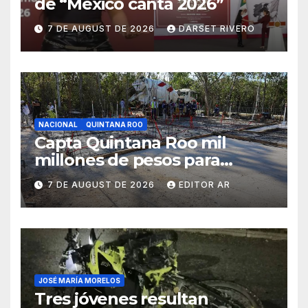
de “México canta 2026”
7 DE AUGUST DE 2026
DARSET RIVERO
NACIONAL
QUINTANA ROO
Capta Quintana Roo mil
millones de pesos para
construir más vivienda nueva
7 DE AUGUST DE 2026
EDITOR AR
JOSÉ MARÍA MORELOS
Tres jóvenes resultan