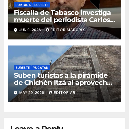
PORTADA
SURESTE
Fiscalía de Tabasco investiga
muerte del periodista Carlos
León Palacio
JUN 9, 2026
EDITOR MARCRIX
SURESTE
YUCATÁN
Suben turistas a la pirámide
de Chichén Itzá al aprovechar
falta de vigilancia tras
MAY 20, 2026
EDITOR AR
protestas
Leave a Reply