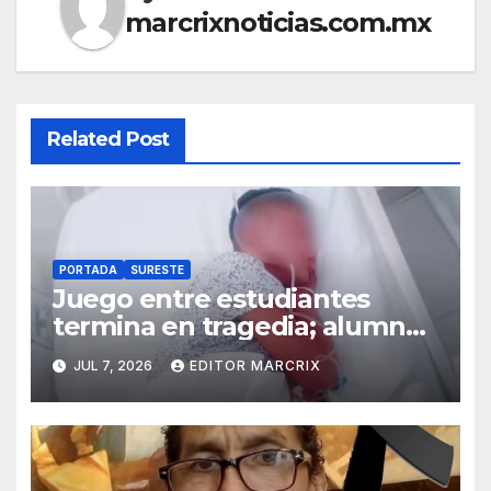
marcrixnoticias.com.mx
Related Post
PORTADA
SURESTE
Juego entre estudiantes
termina en tragedia; alumno
pierde un testículo en
JUL 7, 2026
EDITOR MARCRIX
secundaria de Campeche