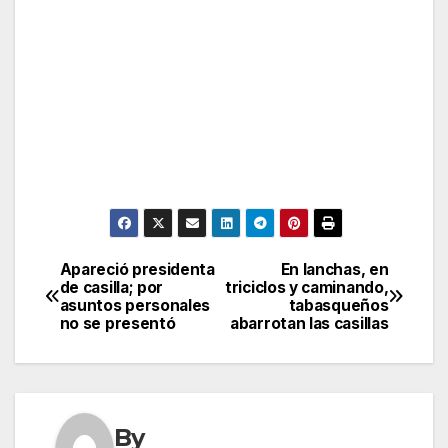
Apareció presidenta
En lanchas, en
Post
de casilla; por
triciclos y caminando,
asuntos personales
tabasqueños
navigation
no se presentó
abarrotan las casillas
By