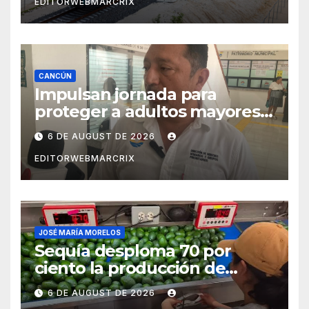
EDITORWEBMARCRIX
CANCÚN
Impulsan jornada para
proteger a adultos mayores
de fraudes en Cancún
6 DE AUGUST DE 2026
EDITORWEBMARCRIX
JOSÉ MARÍA MORELOS
Sequía desploma 70 por
ciento la producción de
aguacate en Candelaria
6 DE AUGUST DE 2026