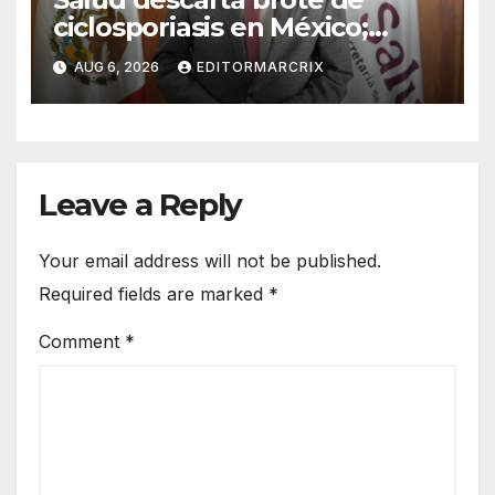
ciclosporiasis en México;
confirma 33 casos en 13
AUG 6, 2026
EDITORMARCRIX
estados
Leave a Reply
Your email address will not be published.
Required fields are marked
*
Comment
*