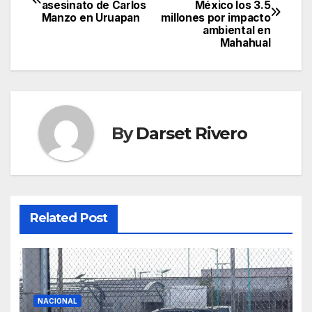
asesinato de Carlos
México los 3.5
navigation
Manzo en Uruapan
millones por impacto
ambiental en
Mahahual
By
Darset Rivero
Related Post
NACIONAL