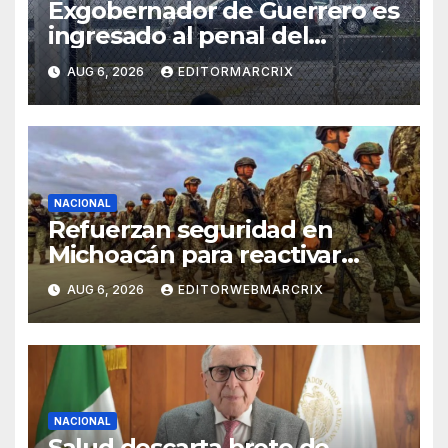
Exgobernador de Guerrero es
ingresado al penal del
Altiplano por el caso
AUG 6, 2026
EDITORMARCRIX
Ayotzinapa
NACIONAL
Refuerzan seguridad en
Michoacán para reactivar
exportaciones de aguacate
AUG 6, 2026
EDITORWEBMARCRIX
NACIONAL
Salud descarta brote de