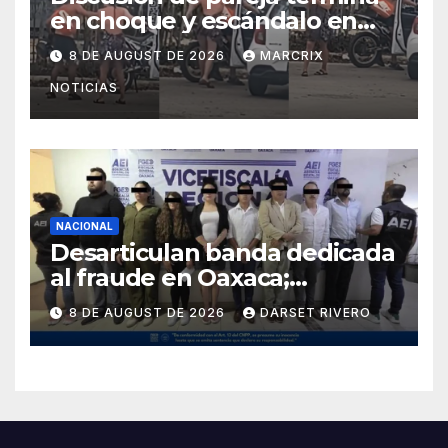
en choque y escándalo en
Aldea Zamá de Tulum
8 DE AUGUST DE 2026
MARCRIX
NOTICIAS
NACIONAL
Desarticulan banda dedicada
al fraude en Oaxaca;
detienen a ocho personas en
8 DE AUGUST DE 2026
DARSET RIVERO
flagrancia