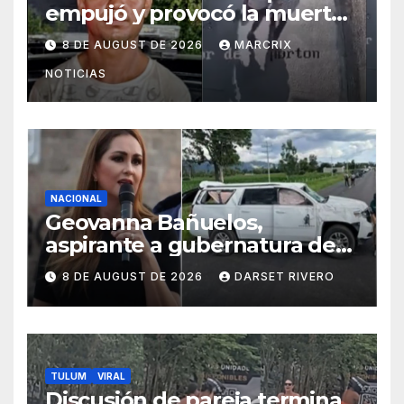
empujó y provocó la muerte
de un abuelito en Monterrey
8 DE AUGUST DE 2026
MARCRIX
NOTICIAS
NACIONAL
Geovanna Bañuelos,
aspirante a gubernatura de
Zacatecas, denuncia
8 DE AUGUST DE 2026
DARSET RIVERO
atentado contra su equipo
TULUM
VIRAL
Discusión de pareja termina