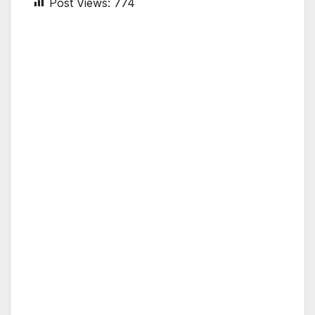
Post Views:
774