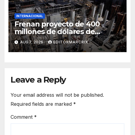
INTERNACIONAL
Frenan proyecto de 400
millones de dólares de
Trump en la Casa Blanca
AUG 7, 2026
EDITORMARCRIX
Leave a Reply
Your email address will not be published.
Required fields are marked
*
Comment
*