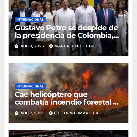
INTERNACIONAL
Gustavo Petro se despide de
la presidencia de Colombia,
pero promete regresar
AUG 8, 2026
MARCRIX NOTICIAS
INTERNACIONAL
Cae helicóptero que
combatía incendio forestal en
Utah
AUG 7, 2026
EDITORWEBMARCRIX