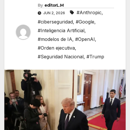
By
editorL.M
#Anthropic
,
JUN 2, 2026
#ciberseguridad
,
#Google
,
#Inteligencia Artificial
,
#modelos de IA
,
#OpenAI
,
#Orden ejecutiva
,
#Seguridad Nacional
,
#Trump