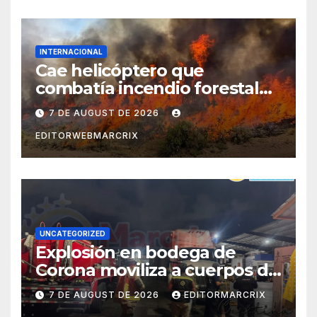
INTERNACIONAL
Cae helicóptero que
combatía incendio forestal
en Utah
7 DE AUGUST DE 2026
EDITORWEBMARCRIX
UNCATEGORIZED
Explosión en bodega de
Corona moviliza a cuerpos de
emergencia en Cancún
7 DE AUGUST DE 2026
EDITORMARCRIX