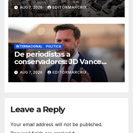
Trump en la Casa Blanca
AUG 7, 2026
EDITORMARCRIX
INTERNACIONAL
POLÍTICA
De periodistas a
conservadores: JD Vance
intensifica sus ataques desde
AUG 7, 2026
EDITORMARCRIX
las redes
Leave a Reply
Your email address will not be published.