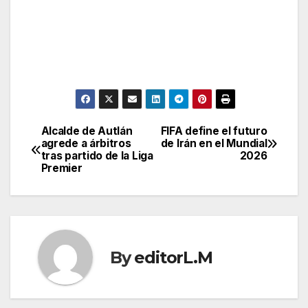
Alcalde de Autlán
FIFA define el futuro
Post
agrede a árbitros
de Irán en el Mundial
tras partido de la Liga
2026
navigation
Premier
By
editorL.M