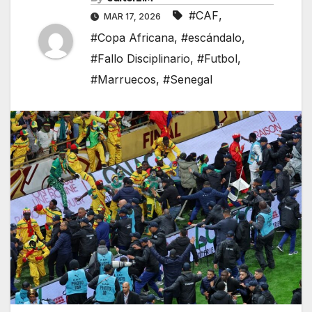
#CAF
,
MAR 17, 2026
#Copa Africana
,
#escándalo
,
#Fallo Disciplinario
,
#Futbol
,
#Marruecos
,
#Senegal