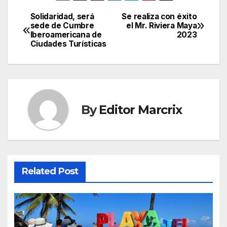
Solidaridad, será
Se realiza con éxito
Post
sede de Cumbre
el Mr. Riviera Maya
Iberoamericana de
2023
navigation
Ciudades Turísticas
By
Editor Marcrix
Related Post