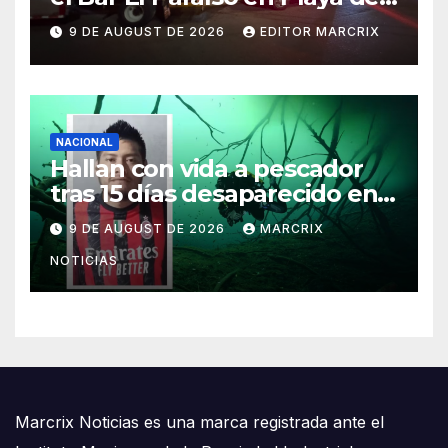
Carmen
9 DE AUGUST DE 2026
EDITOR MARCRIX
NACIONAL
Hallan con vida a pescador
tras 15 días desaparecido en
un cenote de Veracruz
9 DE AUGUST DE 2026
MARCRIX
NOTICIAS
Marcrix Noticias es una marca registrada ante el