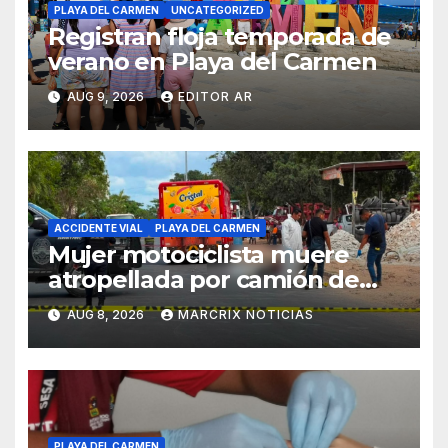
PLAYA DEL CARMEN
UNCATEGORIZED
Registran floja temporada de
verano en Playa del Carmen
AUG 9, 2026
EDITOR AR
ACCIDENTE VIAL
PLAYA DEL CARMEN
Mujer motociclista muere
atropellada por camión de
Coca-Cola en Playa del
AUG 8, 2026
MARCRIX NOTICIAS
Carmen
PLAYA DEL CARMEN