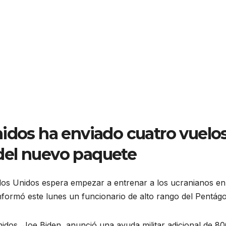
nidos ha enviado cuatro vuelo
del nuevo paquete
tados Unidos espera empezar a entrenar a los ucranianos en
 informó este lunes un funcionario de alto rango del Pentág
idos, Joe Biden, anunció una ayuda militar adicional de 8