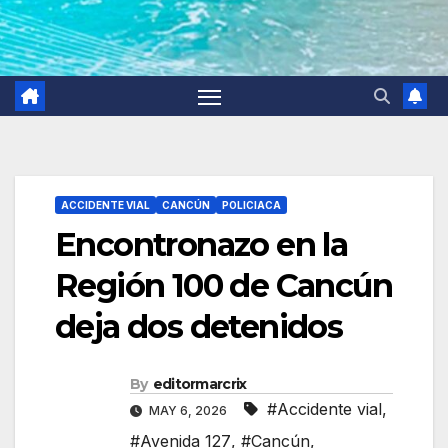
ACCIDENTE VIAL
CANCÚN
POLICIACA
Encontronazo en la
Región 100 de Cancún
deja dos detenidos
By
editormarcrix
#Accidente vial
,
MAY 6, 2026
#Avenida 127
,
#Cancún
,