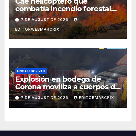
Cae helicóptero que
combatía incendio forestal
en Utah
7 DE AUGUST DE 2026
EDITORWEBMARCRIX
UNCATEGORIZED
Explosión en bodega de
Corona moviliza a cuerpos de
emergencia en Cancún
7 DE AUGUST DE 2026
EDITORMARCRIX