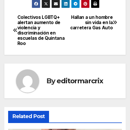
Colectivos LGBTQ+
Hallan a un hombre
Post
alertan aumento de
sin vida en la
violencia y
carretera Gas Auto
navigation
discriminación en
escuelas de Quintana
Roo
By
editormarcrix
Related Post