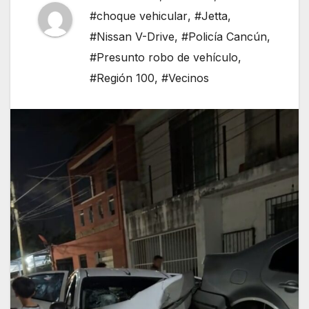
#choque vehicular
,
#Jetta
,
#Nissan V-Drive
,
#Policía Cancún
,
#Presunto robo de vehículo
,
#Región 100
,
#Vecinos