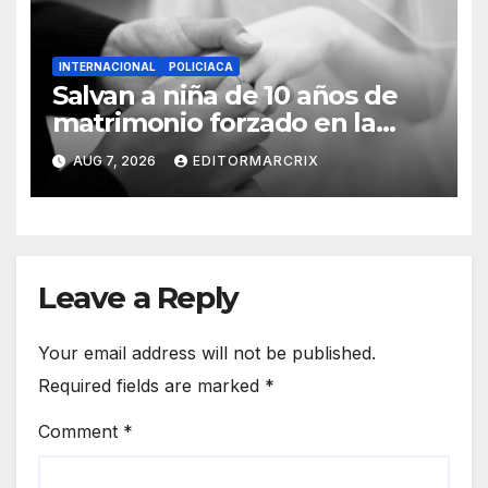
INTERNACIONAL
POLICIACA
Salvan a niña de 10 años de
matrimonio forzado en la
Amazonía de Ecuador
AUG 7, 2026
EDITORMARCRIX
Leave a Reply
Your email address will not be published.
Required fields are marked
*
Comment
*