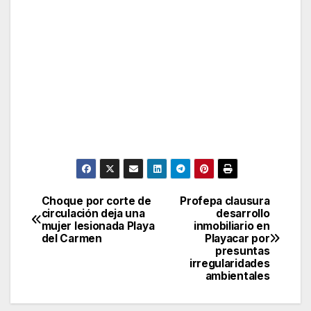
Choque por corte de
Profepa clausura
Post
circulación deja una
desarrollo
mujer lesionada Playa
inmobiliario en
navigation
del Carmen
Playacar por
presuntas
irregularidades
ambientales