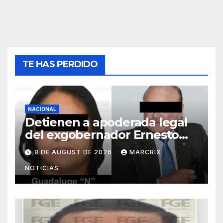
TE HAS PERDIDO
NACIONAL
Detienen a apoderada legal
del exgobernador Ernesto
Ruffo por presunto huachicol
8 DE AUGUST DE 2026
MARCRIX
NOTICIAS