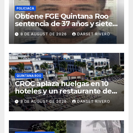
POLICIACA
Obtiene FGE Quintana Roo
sentencia de 37 años y siete
meses para un hombre por
8 DE AUGUST DE 2026
DARSET RIVERO
violación en Cancún
QUINTANA ROO
CROC aplaza huelgas en 10
hoteles y un restaurante de
Quintana Roo
8 DE AUGUST DE 2026
DARSET RIVERO