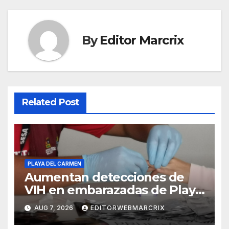
By
Editor Marcrix
Related Post
PLAYA DEL CARMEN
Aumentan detecciones de
VIH en embarazadas de Playa
del Carmen
AUG 7, 2026
EDITORWEBMARCRIX