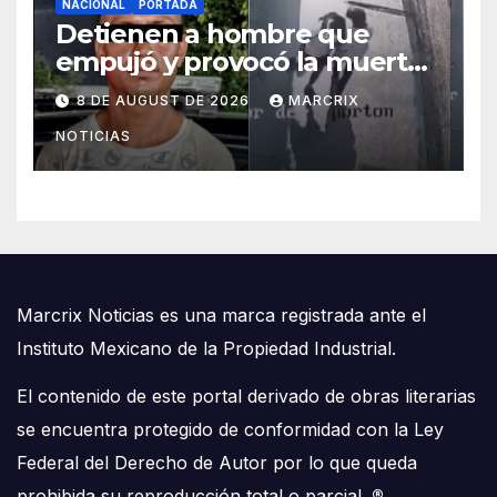
NACIONAL
PORTADA
Detienen a hombre que
empujó y provocó la muerte
de un abuelito en Monterrey
8 DE AUGUST DE 2026
MARCRIX
NOTICIAS
Marcrix Noticias es una marca registrada ante el
Instituto Mexicano de la Propiedad Industrial.
El contenido de este portal derivado de obras literarias
se encuentra protegido de conformidad con la Ley
Federal del Derecho de Autor por lo que queda
prohibida su reproducción total o parcial.
®