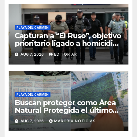
PLAYA DEL CARMEN
Capturan a “El Ruso”, objetivo
prioritario ligado a homicidios
en Playa del Carmen
AUG 7, 2026
EDITOR AR
PLAYA DEL CARMEN
Buscan proteger como Área
Natural Protegida el último
pulmón verde de Villas del
AUG 7, 2026
MARCRIX NOTICIAS
Sol