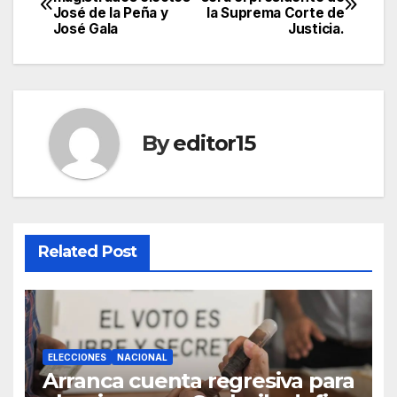
José de la Peña y
la Suprema Corte de
navigation
José Gala
Justicia.
By
editor15
Related Post
ELECCIONES
NACIONAL
Arranca cuenta regresiva para