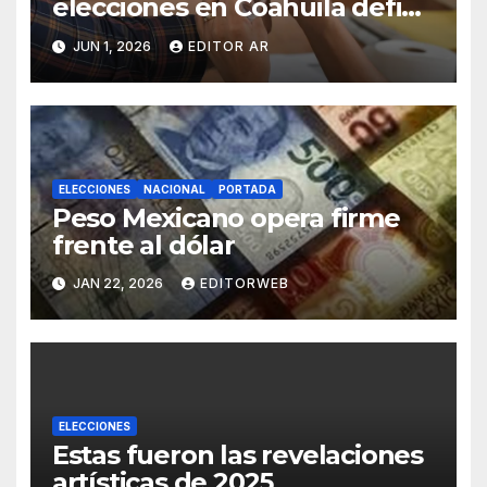
elecciones en Coahuila define
Congreso local
JUN 1, 2026
EDITOR AR
ELECCIONES
NACIONAL
PORTADA
Peso Mexicano opera firme
frente al dólar
JAN 22, 2026
EDITORWEB
ELECCIONES
Estas fueron las revelaciones
artísticas de 2025