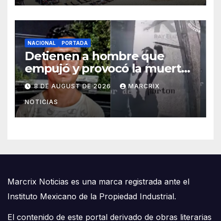
NACIONAL
PORTADA
Detienen a hombre que
empujó y provocó la muerte
de un abuelito en Monterrey
8 DE AUGUST DE 2026
MARCRIX
NOTICIAS
Marcrix Noticias es una marca registrada ante el
Instituto Mexicano de la Propiedad Industrial.
El contenido de este portal derivado de obras literarias