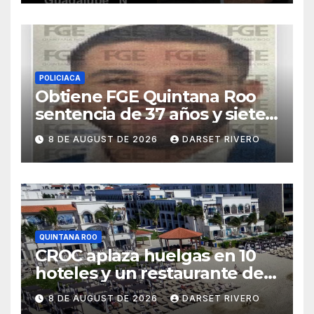
POLICIACA
Obtiene FGE Quintana Roo
sentencia de 37 años y siete
meses para un hombre por
8 DE AUGUST DE 2026
DARSET RIVERO
violación en Cancún
QUINTANA ROO
CROC aplaza huelgas en 10
hoteles y un restaurante de
Quintana Roo
8 DE AUGUST DE 2026
DARSET RIVERO