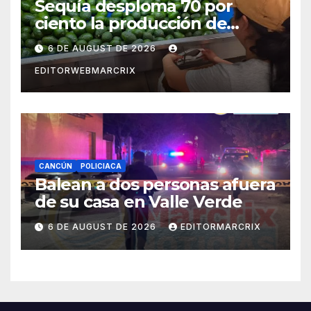
Sequía desploma 70 por
ciento la producción de
aguacate en Candelaria
6 DE AUGUST DE 2026
EDITORWEBMARCRIX
CANCÚN
POLICIACA
Balean a dos personas afuera
de su casa en Valle Verde
6 DE AUGUST DE 2026
EDITORMARCRIX