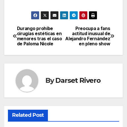
Durango prohíbe
Preocupa a fans
Post
cirugías estéticas en
actitud inusual de
menores tras el caso
Alejandro Fernández
navigation
de Paloma Nicole
en pleno show
By
Darset Rivero
Related Post