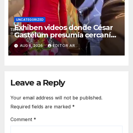
UNCATEGORIZED
Exhiben videos donde César
Gastélum presumía cercanía
con la Mayiza
AUG 6, 2026
EDITOR AR
Leave a Reply
Your email address will not be published.
Required fields are marked
*
Comment
*