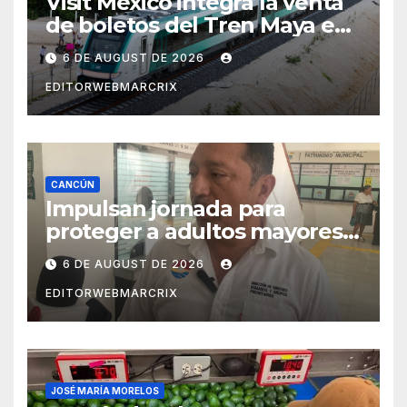
Visit México integra la venta
de boletos del Tren Maya en
su plataforma oficial
6 DE AUGUST DE 2026
EDITORWEBMARCRIX
CANCÚN
Impulsan jornada para
proteger a adultos mayores
de fraudes en Cancún
6 DE AUGUST DE 2026
EDITORWEBMARCRIX
JOSÉ MARÍA MORELOS