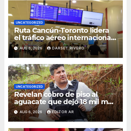
UNCATEGORIZED
Ruta Cancún-Toronto lidera
el tráfico aéreo internacional
en México con más de 862 mil
AUG 6, 2026
DARSET RIVERO
pasajeros
UNCATEGORIZED
Revelan cobro de piso al
aguacate que dejó 18 mil mdp
a célula ligada al asesinato de
AUG 6, 2026
EDITOR AR
Carlos Manzo