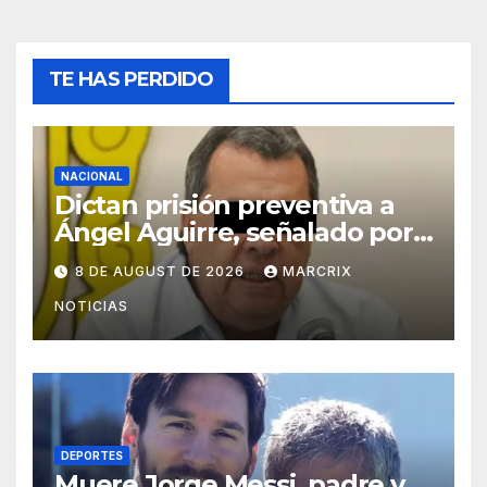
TE HAS PERDIDO
NACIONAL
Dictan prisión preventiva a
Ángel Aguirre, señalado por
el caso Ayotzinapa
8 DE AUGUST DE 2026
MARCRIX
NOTICIAS
DEPORTES
Muere Jorge Messi, padre y