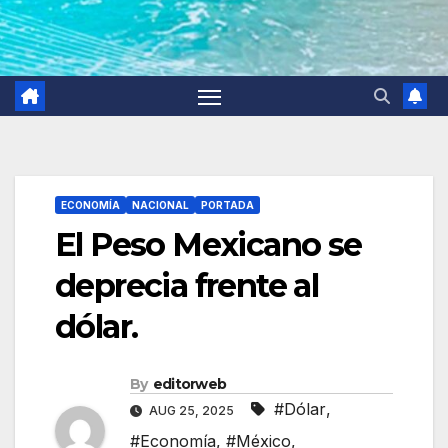
ECONOMÍA
NACIONAL
PORTADA
El Peso Mexicano se
deprecia frente al
dólar.
By
editorweb
#Dólar
,
AUG 25, 2025
#Economía
,
#México
,