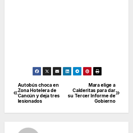
Autobús choca en
Mara elige a
Post
Zona Hotelera de
Calderitas para dar
Cancún y deja tres
su Tercer Informe de
navigation
lesionados
Gobierno