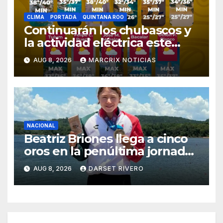
CLIMA
PORTADA
QUINTANA ROO
Continuarán los chubascos y
la actividad eléctrica este
sábado en Quintana Roo
AUG 8, 2026
MARCRIX NOTICIAS
NACIONAL
Beatriz Briones llega a cinco
oros en la penúltima jornada
de Santo Domingo 2026
AUG 8, 2026
DARSET RIVERO