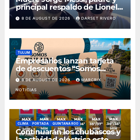
principal respaldo de Lionel
Messi, a los 68 años
8 DE AUGUST DE 2026
DARSET RIVERO
TULUM
Empresarios lanzan tarjeta
de descuentos “Somos
Tulum” para reactivar la
8 DE AUGUST DE 2026
MARCRIX
economía
NOTICIAS
CLIMA
PORTADA
QUINTANA ROO
Continuarán los chubascos y
la actividad eléctrica este