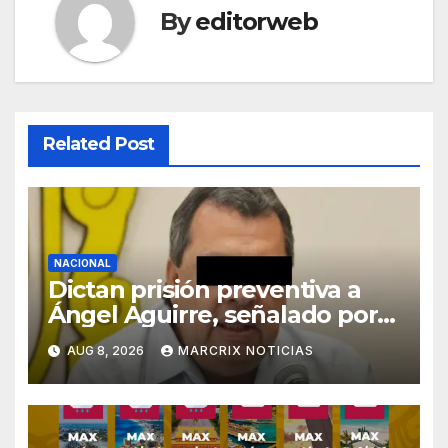
By
editorweb
Related Post
NACIONAL
Dictan prisión preventiva a
Ángel Aguirre, señalado por
el caso Ayotzinapa
AUG 8, 2026
MARCRIX NOTICIAS