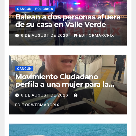
CANCÚN
POLICIACA
Balean a dos personas afuera
de su casa en Valle Verde
6 DE AUGUST DE 2026
EDITORMARCRIX
CANCÚN
Movimiento Ciudadano
perfila a una mujer para la
candidatura en Cancún
6 DE AUGUST DE 2026
EDITORWEBMARCRIX