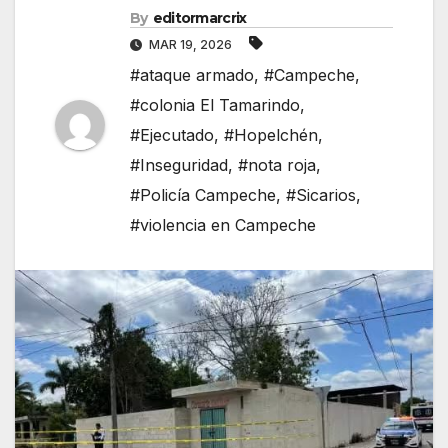
By
editormarcrix
MAR 19, 2026
#ataque armado
,
#Campeche
,
#colonia El Tamarindo
,
#Ejecutado
,
#Hopelchén
,
#Inseguridad
,
#nota roja
,
#Policía Campeche
,
#Sicarios
,
#violencia en Campeche