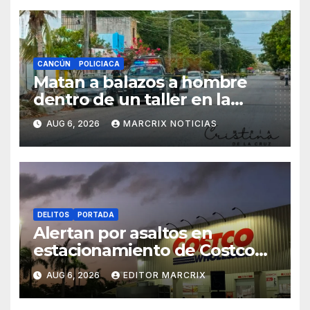
CANCÚN
POLICIACA
Matan a balazos a hombre
dentro de un taller en la
Supermanzana 222 de
AUG 6, 2026
MARCRIX NOTICIAS
Cancún
DELITOS
PORTADA
Alertan por asaltos en
estacionamiento de Costco
Cancún
AUG 6, 2026
EDITOR MARCRIX