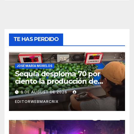
TE HAS PERDIDO
JOSÉ MARÍA MORELOS
Sequía desploma 70 por
ciento la producción de
aguacate en Candelaria
6 DE AUGUST DE 2026
EDITORWEBMARCRIX