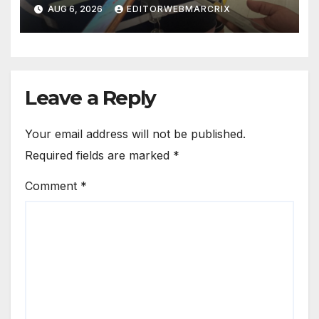
candidatura en Cancún
AUG 6, 2026
EDITORWEBMARCRIX
Leave a Reply
Your email address will not be published.
Required fields are marked
*
Comment
*