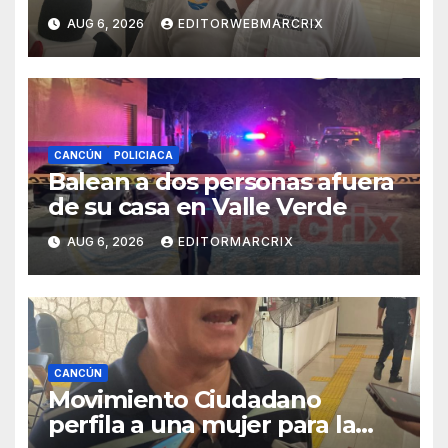
de fraudes en Cancún
AUG 6, 2026
EDITORWEBMARCRIX
CANCÚN
POLICIACA
Balean a dos personas afuera
de su casa en Valle Verde
AUG 6, 2026
EDITORMARCRIX
CANCÚN
Movimiento Ciudadano
perfila a una mujer para la