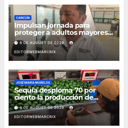
CANCÚN
Impulsan jornada para
proteger a adultos mayores
de fraudes en Cancún
6 DE AUGUST DE 2026
EDITORWEBMARCRIX
JOSÉ MARÍA MORELOS
Sequía desploma 70 por
ciento la producción de
aguacate en Candelaria
6 DE AUGUST DE 2026
EDITORWEBMARCRIX