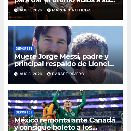
padre
AUG 8, 2026
MARCRIX NOTICIAS
DEPORTES
Muere Jorge Messi, padre y
principal respaldo de Lionel
Messi, a los 68 años
AUG 8, 2026
DARSET RIVERO
DEPORTES
México remonta ante Canadá
y consigue boleto a los