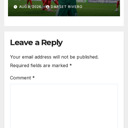
Juegos Olímpicos de Los
AUG 8, 2026
DARSET RIVERO
Ángeles 2028
Leave a Reply
Your email address will not be published.
Required fields are marked
*
Comment
*