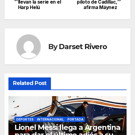
llevan la serie en el
piloto de Cadillac,
navigation
Harp Helú
afirma Máynez
By
Darset Rivero
Related Post
DEPORTES
INTERNACIONAL
PORTADA
Lionel Messi llega a Argentina
para dar el último adiós a su