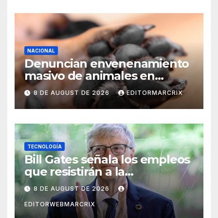
NACIONAL
Denuncian envenenamiento
masivo de animales en
Querétaro
8 DE AUGUST DE 2026
EDITORMARCRIX
TECNOLOGÍA
Bill Gates señala los empleos
que resistirán a la
inteligencia artificial
8 DE AUGUST DE 2026
EDITORWEBMARCRIX