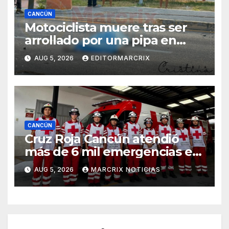
CANCÚN
Motociclista muere tras ser
arrollado por una pipa en
Cancún
AUG 5, 2026
EDITORMARCRIX
CANCÚN
Cruz Roja Cancún atendió
más de 6 mil emergencias en
los primeros 7 meses de 2026
AUG 5, 2026
MARCRIX NOTICIAS