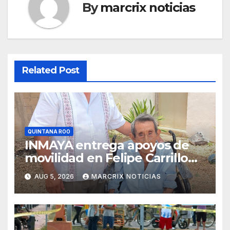
By
marcrix noticias
Related Post
QUINTANA ROO
INMAYA entrega apoyos de
movilidad en Felipe Carrillo
Puerto
AUG 5, 2026
MARCRIX NOTICIAS