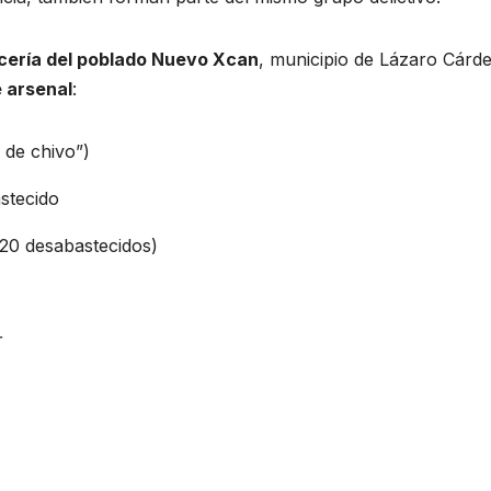
cería del poblado Nuevo Xcan
, municipio de Lázaro Cárd
e arsenal
:
 de chivo”)
stecido
 20 desabastecidos)
r