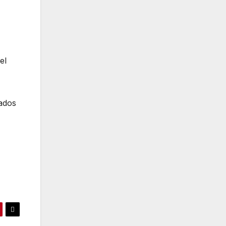
el
tados