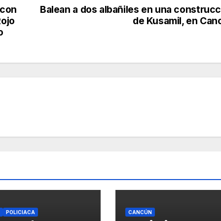
 con
Balean a dos albañiles en una construcc
Rojo
de Kusamil, en Can
o
POLICIACA
CANCÚN