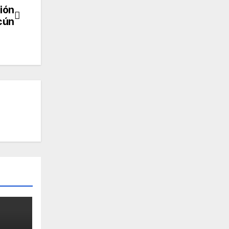
ión
cún