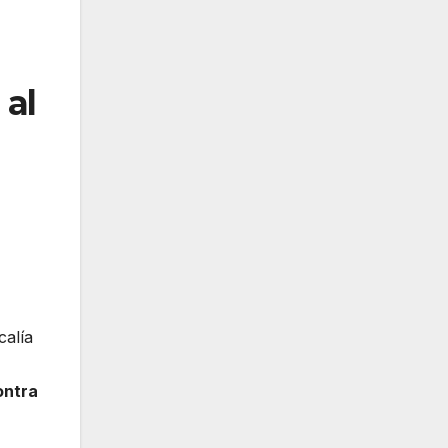
 al
calía
ontra