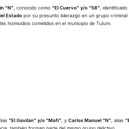
ín “N”
, conocido como
“El Cuervo” y/o “58”
, identificado
 del Estado
por su presunto liderazgo en un grupo criminal
les homicidios cometidos en el municipio de Tulum.
alias
“El Gavilán” y/o “Mafi”
, y
Carlos Manuel “N”
, alias
“
ncia, también forman parte del mismo grupo delictivo.