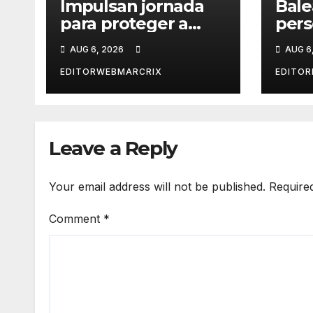
Impulsan jornada
Bale
para proteger a
pers
adultos mayores de
su c
AUG 6, 2026
AUG 6
fraudes en Cancún
Ver
EDITORWEBMARCRIX
EDITOR
Leave a Reply
Your email address will not be published.
Require
Comment
*