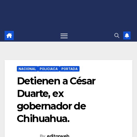
NACIONAL
POLICIACA
PORTADA
Detienen a César
Duarte, ex
gobernador de
Chihuahua.
By
editorweb