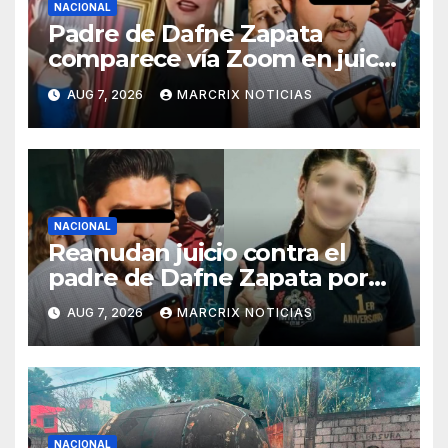
NACIONAL
Padre de Dafne Zapata
comparece vía Zoom en juicio
por presunto abuso contra su
AUG 7, 2026
MARCRIX NOTICIAS
hija
NACIONAL
Reanudan juicio contra el
padre de Dafne Zapata por
presunto abuso contra su hija
AUG 7, 2026
MARCRIX NOTICIAS
en 2019
NACIONAL