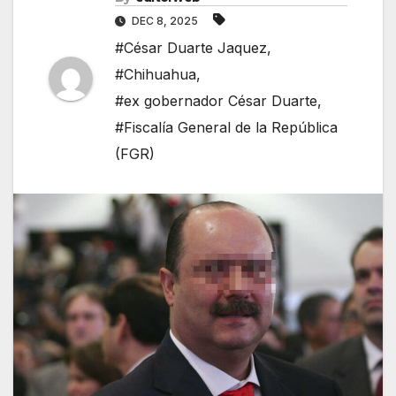
DEC 8, 2025
#César Duarte Jaquez
,
#Chihuahua
,
#ex gobernador César Duarte
,
#Fiscalía General de la República
(FGR)