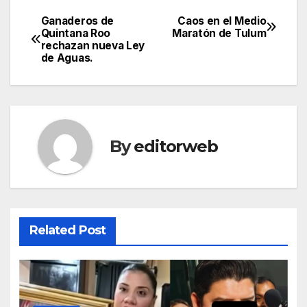
Ganaderos de
Caos en el Medio
Post
Quintana Roo
Maratón de Tulum
rechazan nueva Ley
navigation
de Aguas.
By
editorweb
Related Post