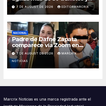
atiende hasta 100 ciudadanos
7 DE AUGUST DE 2026
EDITORMARCRIX
al día
NACIONAL
Padre de Dafne Zapata
comparece vía Zoom en
juicio por presunto abuso
7 DE AUGUST DE 2026
MARCRIX
contra su hija
NOTICIAS
Marcrix Noticias es una marca registrada ante el