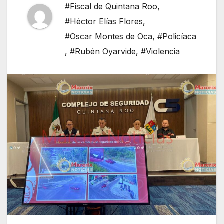
#Fiscal de Quintana Roo
,
#Héctor Elías Flores
,
#Oscar Montes de Oca
,
#Policíaca
,
#Rubén Oyarvide
,
#Violencia