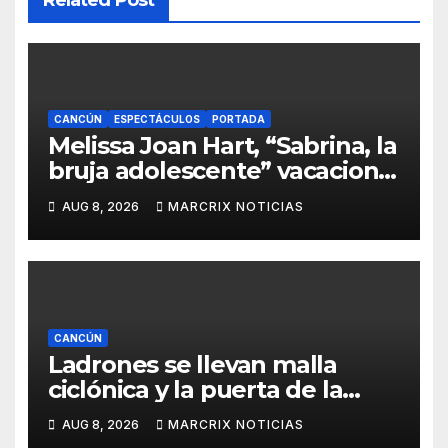
CANCÚN
ESPECTÁCULOS
PORTADA
Melissa Joan Hart, “Sabrina, la
bruja adolescente” vacaciona
con su familia en Cancún
AUG 8, 2026
MARCRIX NOTICIAS
CANCÚN
Ladrones se llevan malla
ciclónica y la puerta de la
cancha de voleibol en Cancún
AUG 8, 2026
MARCRIX NOTICIAS