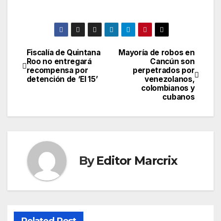
Fiscalía de Quintana
Mayoría de robos en
Post
Roo no entregará
Cancún son
recompensa por
perpetrados por
navigation
detención de ‘El 15’
venezolanos,
colombianos y
cubanos
By
Editor Marcrix
Related Post