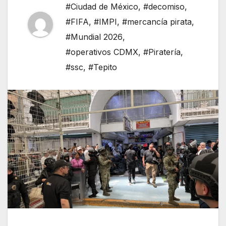
#Ciudad de México
,
#decomiso
,
#FIFA
,
#IMPI
,
#mercancía pirata
,
#Mundial 2026
,
#operativos CDMX
,
#Piratería
,
#ssc
,
#Tepito