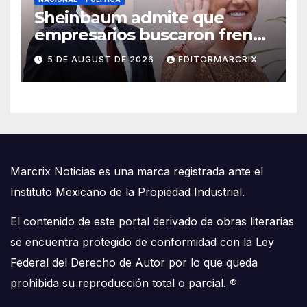
Sheinbaum admite que
empresarios buscaron frenar
llegada de Batres a la Corte
5 DE AUGUST DE 2026
EDITORMARCRIX
Marcrix Noticias es una marca registrada ante el
Instituto Mexicano de la Propiedad Industrial.
El contenido de este portal derivado de obras literarias
se encuentra protegido de conformidad con la Ley
Federal del Derecho de Autor por lo que queda
prohibida su reproducción total o parcial.
®