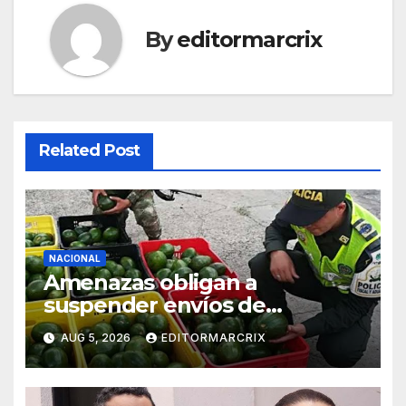
By
editormarcrix
Related Post
NACIONAL
Amenazas obligan a
suspender envíos de
aguacate michoacano a EU
AUG 5, 2026
EDITORMARCRIX