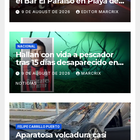
el Bar El Paraíso en Playa del
Carmen
9 DE AUGUST DE 2026
EDITOR MARCRIX
NACIONAL
Hallan con vida a pescador
tras 15 días desaparecido en
un cenote de Veracruz
9 DE AUGUST DE 2026
MARCRIX
NOTICIAS
FELIPE CARRILLO PUERTO
Aparatosa volcadura casi