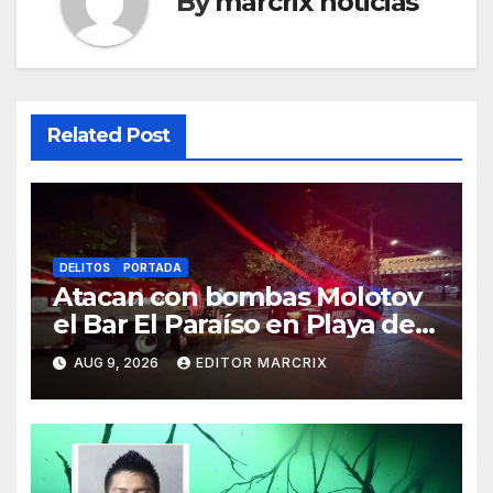
By
marcrix noticias
Related Post
DELITOS
PORTADA
Atacan con bombas Molotov
el Bar El Paraíso en Playa del
Carmen
AUG 9, 2026
EDITOR MARCRIX