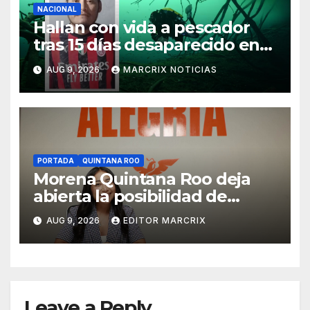
NACIONAL
Hallan con vida a pescador
tras 15 días desaparecido en
un cenote de Veracruz
AUG 9, 2026
MARCRIX NOTICIAS
PORTADA
QUINTANA ROO
Morena Quintana Roo deja
abierta la posibilidad de
sumar a Lidia Rojas
AUG 9, 2026
EDITOR MARCRIX
Leave a Reply