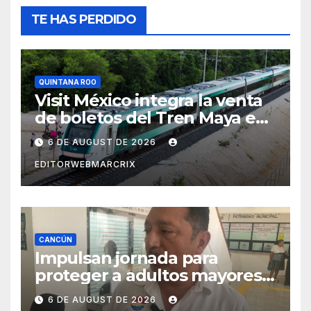
TE HAS PERDIDO
QUINTANA ROO
Visit México integra la venta
de boletos del Tren Maya en
su plataforma oficial
6 DE AUGUST DE 2026
EDITORWEBMARCRIX
CANCÚN
Impulsan jornada para
proteger a adultos mayores
de fraudes en Cancún
6 DE AUGUST DE 2026