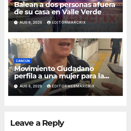
Balean a dos personas afuera
de su casa en Valle Verde
AUG 6, 2026
EDITORMARCRIX
CANCÚN
Movimiento Ciudadano
perfila a una mujer para la
candidatura en Cancún
AUG 6, 2026
EDITORWEBMARCRIX
Leave a Reply