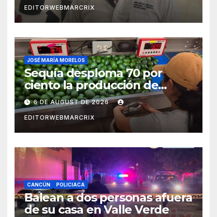
EDITORWEBMARCRIX
JOSÉ MARÍA MORELOS
Sequía desploma 70 por
ciento la producción de
aguacate en Candelaria
6 DE AUGUST DE 2026
EDITORWEBMARCRIX
CANCÚN
POLICIACA
Balean a dos personas afuera
de su casa en Valle Verde