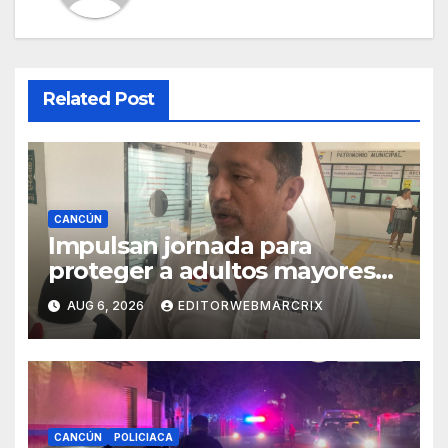
Related Post
CANCÚN
Impulsan jornada para
proteger a adultos mayores
de fraudes en Cancún
AUG 6, 2026
EDITORWEBMARCRIX
CANCÚN
POLICIACA