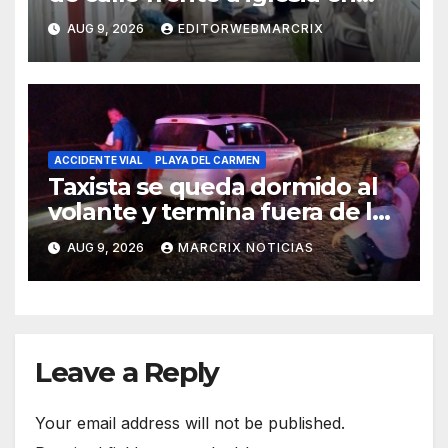
Playa del Carmen
AUG 9, 2026
EDITORWEBMARCRIX
ACCIDENTE VIAL
PLAYA DEL CARMEN
Taxista se queda dormido al
volante y termina fuera de la
Carretera Federal 307
AUG 9, 2026
MARCRIX NOTICIAS
Leave a Reply
Your email address will not be published.