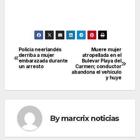
Policía neerlandés
Muere mujer
Post
derriba a mujer
atropellada en el
embarazada durante
Bulevar Playa del
navigation
un arresto
Carmen; conductor
abandona el vehículo
y huye
By
marcrix noticias