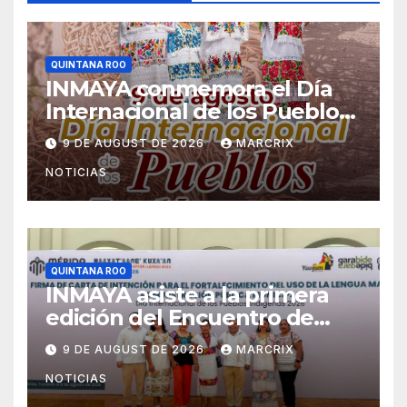
QUINTANA ROO
INMAYA conmemora el Día
Internacional de los Pueblos
Indígenas en Quintana Roo
9 DE AUGUST DE 2026
MARCRIX
NOTICIAS
QUINTANA ROO
INMAYA asiste a la primera
edición del Encuentro de
Municipios por la Lengua
9 DE AUGUST DE 2026
MARCRIX
Maya
NOTICIAS