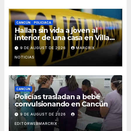
CANCÚN
POLICIACA
Hallan sin vida a joven al
interior de una casa en Villas
Otoch de Cancún
9 DE AUGUST DE 2026
MARCRIX
NOTICIAS
CANCÚN
Policías trasladan a bebé
convulsionando en Cancún
9 DE AUGUST DE 2026
EDITORWEBMARCRIX