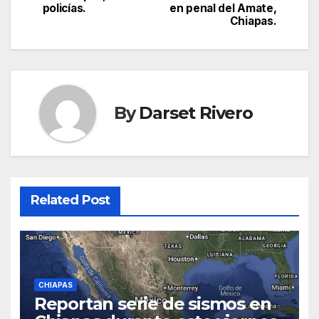
navigation
policías.
en penal del Amate,
Chiapas.
By
Darset Rivero
Related Post
CHIAPAS
Reportan serie de sismos en