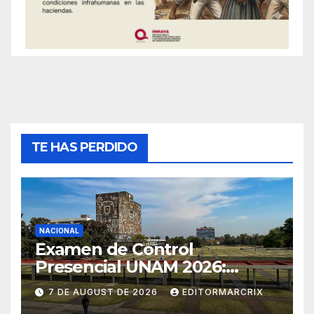
TE HAS PERDIDO
NACIONAL
Examen de Control
Presencial UNAM 2026:
aspirantes ya pueden
7 DE AUGUST DE 2026
EDITORMARCRIX
consultar fecha, sede y