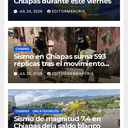
Chiapas durante este viernes
JUL 24, 2026
EDITORMARCRIX
CHIAPAS
Sismo en Chiapas suma 593
réplicas tras el movimiento
de magnitud 7.4
JUL 20, 2026
EDITORWEBMARCRIX
CHIAPAS
UNCATEGORIZED
Sismo de magnitud 7.4 en
Chiapas deja saldo blanco