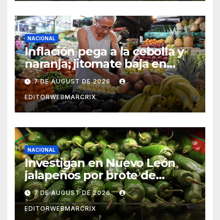
horario
NACIONAL
Inflación pega a la cebolla y
naranja; jitomate baja en
México
7 DE AUGUST DE 2026
EDITORWEBMARCRIX
NACIONAL
Investigan en Nuevo León
jalapeños por brote de
salmonela en Estados Unidos
7 DE AUGUST DE 2026
EDITORWEBMARCRIX