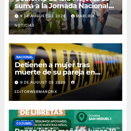
suma a la Jornada Nacional
de Reforestación 2026
9 DE AUGUST DE 2026
MARCRIX
NOTICIAS
NACIONAL
Detienen a mujer tras
muerte de su pareja en
Saltillo
9 DE AUGUST DE 2026
EDITORWEBMARCRIX
COZUMEL