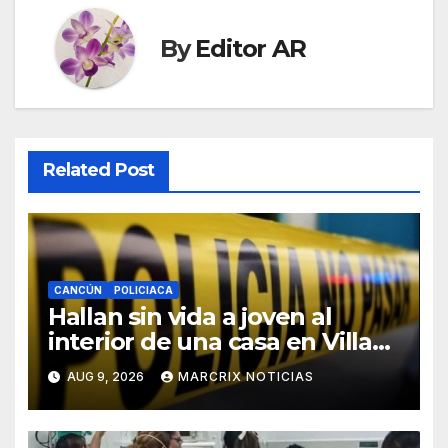
By
Editor AR
Related Post
CANCÚN
POLICIACA
Hallan sin vida a joven al
interior de una casa en Villas
Otoch de Cancún
AUG 9, 2026
MARCRIX NOTICIAS