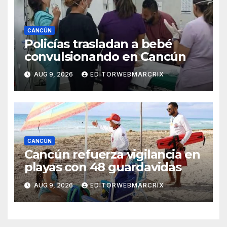
CANCÚN
Policías trasladan a bebé
convulsionando en Cancún
AUG 9, 2026
EDITORWEBMARCRIX
CANCÚN
Cancún refuerza vigilancia en
playas con 48 guardavidas
AUG 9, 2026
EDITORWEBMARCRIX