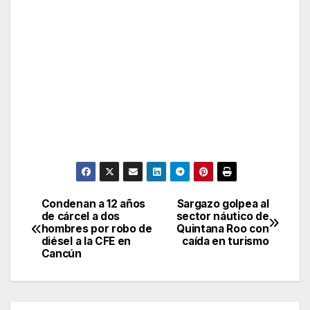
Condenan a 12 años
Sargazo golpea al
Post
de cárcel a dos
sector náutico de
hombres por robo de
Quintana Roo con
navigation
diésel a la CFE en
caída en turismo
Cancún