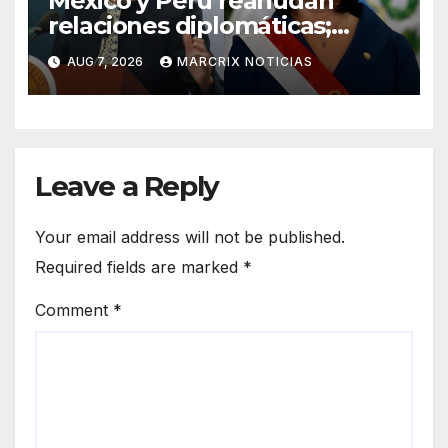
México y Perú reanudan
relaciones diplomáticas;
Betssy Chávez viajará a
AUG 7, 2026
MARCRIX NOTICIAS
territorio mexicano
Leave a Reply
Your email address will not be published.
Required fields are marked
*
Comment
*