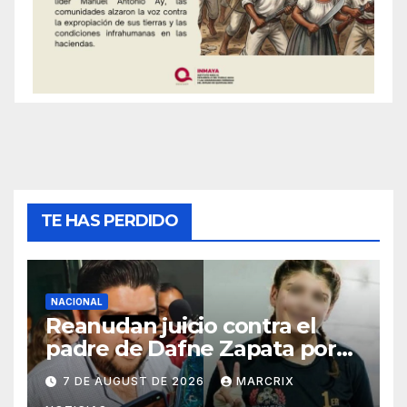
TE HAS PERDIDO
NACIONAL
Reanudan juicio contra el
padre de Dafne Zapata por
presunto abuso contra su
7 DE AUGUST DE 2026
MARCRIX
hija en 2019