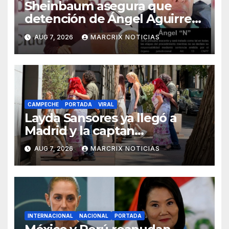
Sheinbaum asegura que
detención de Ángel Aguirre
no responde a motivos
AUG 7, 2026
MARCRIX NOTICIAS
políticos
CAMPECHE
PORTADA
VIRAL
Layda Sansores ya llegó a
Madrid y la captan
disfrutando de sus
AUG 7, 2026
MARCRIX NOTICIAS
vacaciones
INTERNACIONAL
NACIONAL
PORTADA