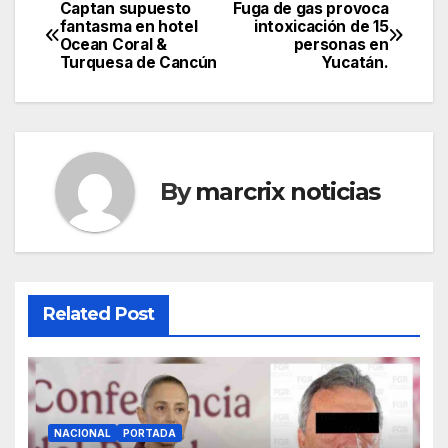
Captan supuesto
Fuga de gas provoca
Post
fantasma en hotel
intoxicación de 15
Ocean Coral &
personas en
navigation
Turquesa de Cancún
Yucatán.
By
marcrix noticias
Related Post
NACIONAL
PORTADA