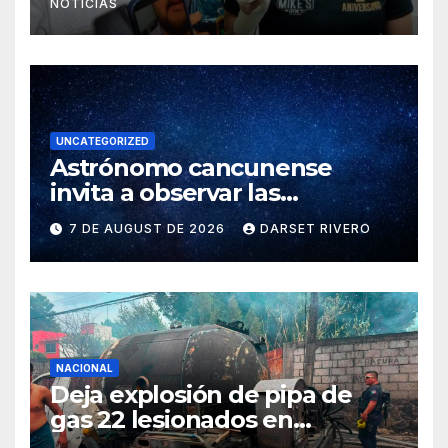
NOTICIAS
UNCATEGORIZED
Astrónomo cancunense
invita a observar las
Perseidas mientras participa
7 DE AUGUST DE 2026
DARSET RIVERO
en misión científica por
eclipse solar en España
NACIONAL
Deja explosión de pipa de
gas 22 lesionados en
Cuernavaca