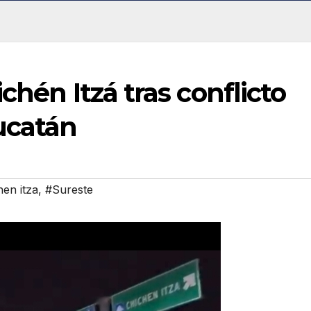
chén Itzá tras conflicto
ucatán
hen itza
,
#Sureste