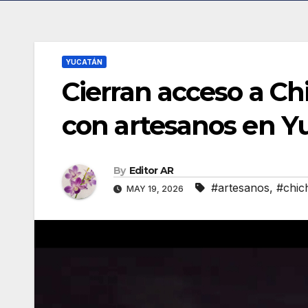
YUCATÁN
Cierran acceso a Chi
con artesanos en Y
By
Editor AR
#artesanos
,
#chic
MAY 19, 2026