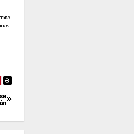
rmita
anos.
rse
tán