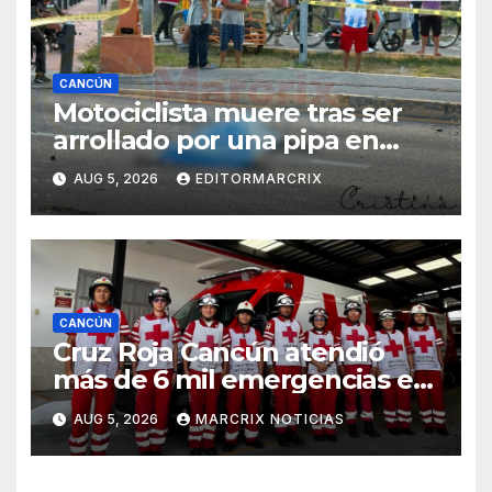
CANCÚN
Motociclista muere tras ser
arrollado por una pipa en
Cancún
AUG 5, 2026
EDITORMARCRIX
CANCÚN
Cruz Roja Cancún atendió
más de 6 mil emergencias en
los primeros 7 meses de 2026
AUG 5, 2026
MARCRIX NOTICIAS