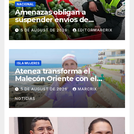
NACIONAL
Amenazas obligan a
suspender envíos de
aguacate michoacano a EU
5 DE AUGUST DE 2026
EDITORMARCRIX
ISLA MUJERES
Atenea transforma el
Malecón Oriente con el
nuevo Paseo de las Sirenas
5 DE AUGUST DE 2026
MARCRIX
NOTICIAS