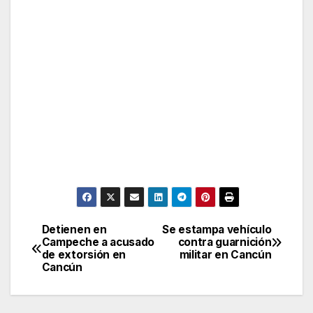
Detienen en
Se estampa vehículo
Post
Campeche a acusado
contra guarnición
de extorsión en
militar en Cancún
navigation
Cancún