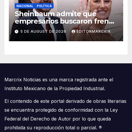
NACIONAL
POLÍTICA
Sheinbaum admite que
empresarios buscaron frenar
llegada de Batres a la Corte
5 DE AUGUST DE 2026
EDITORMARCRIX
Marcrix Noticias es una marca registrada ante el
Instituto Mexicano de la Propiedad Industrial.
El contenido de este portal derivado de obras literarias
se encuentra protegido de conformidad con la Ley
Federal del Derecho de Autor por lo que queda
prohibida su reproducción total o parcial.
®