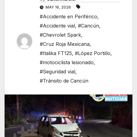
MAY 16, 2026
#Accidente en Periférico
,
#Accidente vial
,
#Cancún
,
#Chevrolet Spark
,
#Cruz Roja Mexicana
,
#Italika FT125
,
#López Portillo
,
#motociclista lesionado
,
#Seguridad vial
,
#Tránsito de Cancún