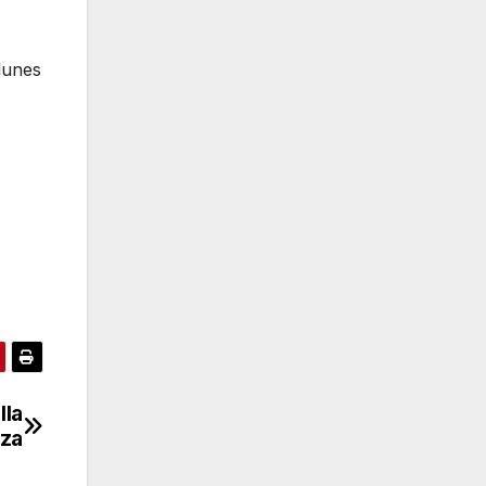
 lunes
lla
aza