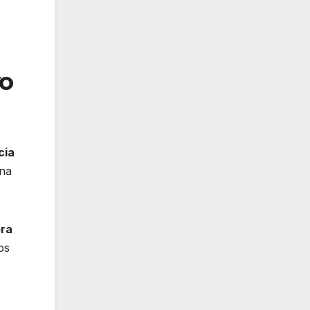
vo
cia
ina
ora
os