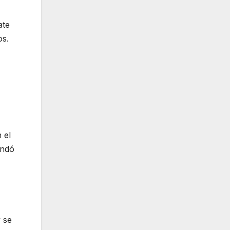
ate
os.
 el
undó
 se