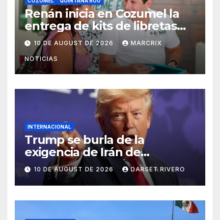
COZUMEL
QUINTANA ROO
Renán inicia en Cozumel la
entrega de kits de libretas
escolares 2026
10 DE AUGUST DE 2026
MARCRIX
NOTICIAS
INTERNACIONAL
Trump se burla de la
exigencia de Irán de
reparaciones de guerra
10 DE AUGUST DE 2026
DARSET RIVERO