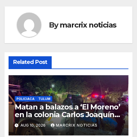
By
marcrix noticias
Related Post
POLICIACA
TULUM
Matan a balazos a ‘El Moreno’
en la colonia Carlos Joaquín
González de Tulum
AUG 10, 2026
MARCRIX NOTICIAS