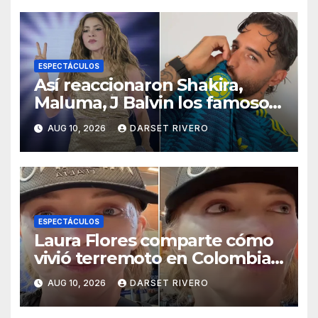
ESPECTÁCULOS
Así reaccionaron Shakira,
Maluma, J Balvin los famosos
colombianos tras el sismo
AUG 10, 2026
DARSET RIVERO
ESPECTÁCULOS
Laura Flores comparte cómo
vivió terremoto en Colombia:
“duró mucho tiempo”
AUG 10, 2026
DARSET RIVERO