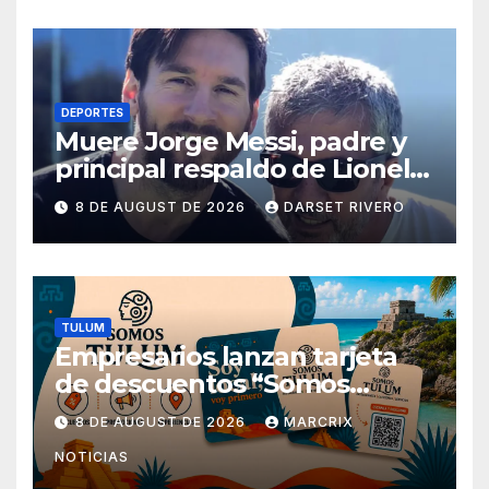
DEPORTES
Muere Jorge Messi, padre y
principal respaldo de Lionel
Messi, a los 68 años
8 DE AUGUST DE 2026
DARSET RIVERO
TULUM
Empresarios lanzan tarjeta
de descuentos “Somos
Tulum” para reactivar la
8 DE AUGUST DE 2026
MARCRIX
economía
NOTICIAS