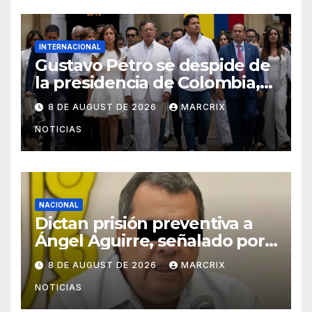
INTERNACIONAL
Gustavo Petro se despide de
la presidencia de Colombia,
pero promete regresar
8 DE AUGUST DE 2026
MARCRIX
NOTICIAS
NACIONAL
Dictan prisión preventiva a
Ángel Aguirre, señalado por
el caso Ayotzinapa
8 DE AUGUST DE 2026
MARCRIX
NOTICIAS