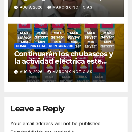
el caso Ayotzinapa
AUG 8, 2026
MARCRIX NOTICIAS
CLIMA
PORTADA
QUINTANA ROO
Continuarán los chubascos y
la actividad eléctrica este
sábado en Quintana Roo
AUG 8, 2026
MARCRIX NOTICIAS
Leave a Reply
Your email address will not be published.