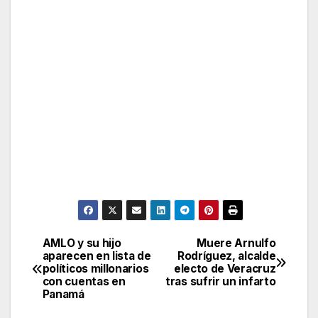
AMLO y su hijo
Muere Arnulfo
Post
aparecen en lista de
Rodríguez, alcalde
políticos millonarios
electo de Veracruz
navigation
con cuentas en
tras sufrir un infarto
Panamá