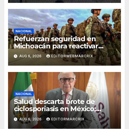
NACIONAL
Refuerzan seguridad en
Michoacán para reactivar
exportaciones de aguacate
AUG 6, 2026
EDITORWEBMARCRIX
NACIONAL
Salud descarta brote de
ciclosporiasis en México;
confirma 33 casos en 13
AUG 6, 2026
EDITORMARCRIX
estados