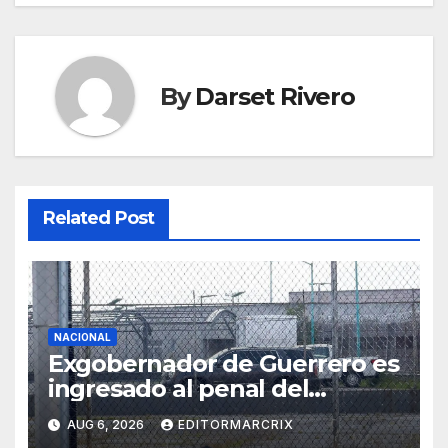
By
Darset Rivero
Related Post
NACIONAL
Exgobernador de Guerrero es
ingresado al penal del
Altiplano por el caso
AUG 6, 2026
EDITORMARCRIX
Ayotzinapa