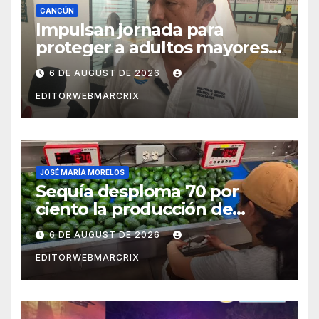
CANCÚN
Impulsan jornada para
proteger a adultos mayores
de fraudes en Cancún
6 DE AUGUST DE 2026
EDITORWEBMARCRIX
JOSÉ MARÍA MORELOS
Sequía desploma 70 por
ciento la producción de
aguacate en Candelaria
6 DE AUGUST DE 2026
EDITORWEBMARCRIX