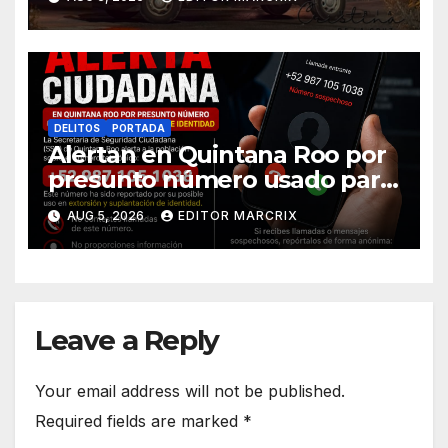
DELITOS
PORTADA
Alertan en Quintana Roo por
presunto número usado para
extorsión y robo de identidad
AUG 5, 2026
EDITOR MARCRIX
Leave a Reply
Your email address will not be published.
Required fields are marked
*