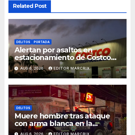
Related Post
DELITOS
PORTADA
Alertan por asaltos en
estacionamiento de Costco
Cancún
AUG 6, 2026
EDITOR MARCRIX
DELITOS
Muere hombre tras ataque
con arma blanca en la
Supermanzana 89 de Cancún
AUG 6, 2026
EDITOR MARCRIX