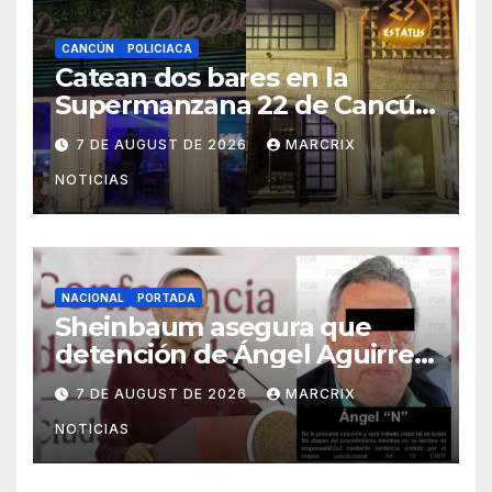
CANCÚN
POLICIACA
Catean dos bares en la
Supermanzana 22 de Cancún
y aseguran presunta droga
7 DE AUGUST DE 2026
MARCRIX
NOTICIAS
NACIONAL
PORTADA
Sheinbaum asegura que
detención de Ángel Aguirre
no responde a motivos
7 DE AUGUST DE 2026
MARCRIX
políticos
NOTICIAS