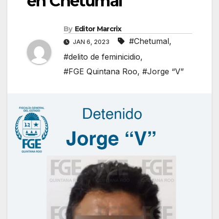
en Chetumal
By
Editor Marcrix
#Chetumal
,
JAN 6, 2023
#delito de feminicidio
,
#FGE Quintana Roo
,
#Jorge “V”