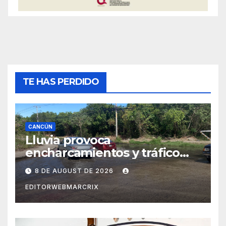
TE HAS PERDIDO
CANCÚN
Lluvia provoca
encharcamientos y tráfico
lento en Cancún
8 DE AUGUST DE 2026
EDITORWEBMARCRIX