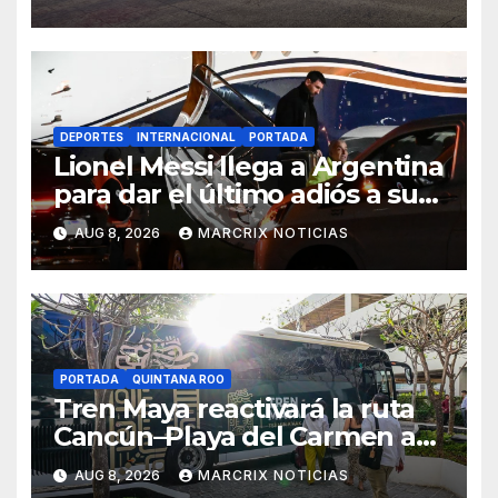
DEPORTES
INTERNACIONAL
PORTADA
Lionel Messi llega a Argentina
para dar el último adiós a su
padre
AUG 8, 2026
MARCRIX NOTICIAS
PORTADA
QUINTANA ROO
Tren Maya reactivará la ruta
Cancún–Playa del Carmen a
partir del 15 de agosto
AUG 8, 2026
MARCRIX NOTICIAS