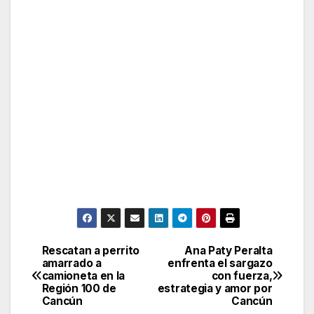
Rescatan a perrito
Ana Paty Peralta
Post
amarrado a
enfrenta el sargazo
camioneta en la
con fuerza,
navigation
Región 100 de
estrategia y amor por
Cancún
Cancún