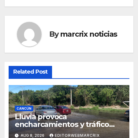
By
marcrix noticias
Related Post
CANCÚN
Lluvia provoca
encharcamientos y tráfico
lento en Cancún
AUG 8, 2026
EDITORWEBMARCRIX