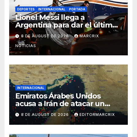
DEPORTES
INTERNACIONAL
PORTADA
Lionel Messi llega a
Argentina para dar el último
adiós a su padre
8 DE AUGUST DE 2026
MARCRIX
NOTICIAS
INTERNACIONAL
Emiratos Árabes Unidos
acusa a Irán de atacar un
petrolero en estrecho de
8 DE AUGUST DE 2026
EDITORMARCRIX
Ormuz