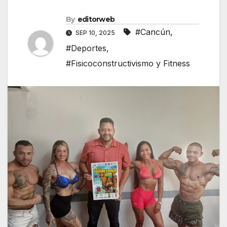
By
editorweb
#Cancún
,
SEP 10, 2025
#Deportes
,
#Fisicoconstructivismo y Fitness