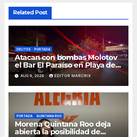
Related Post
DELITOS
PORTADA
Atacan con bombas Molotov
el Bar El Paraíso en Playa del
Carmen
AUG 9, 2026
EDITOR MARCRIX
PORTADA
QUINTANA ROO
Morena Quintana Roo deja
abierta la posibilidad de