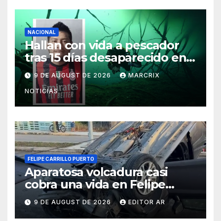
NACIONAL
Hallan con vida a pescador
tras 15 días desaparecido en
un cenote de Veracruz
9 DE AUGUST DE 2026
MARCRIX
NOTICIAS
FELIPE CARRILLO PUERTO
Aparatosa volcadura casi
cobra una vida en Felipe
Carrillo Puerto
9 DE AUGUST DE 2026
EDITOR AR