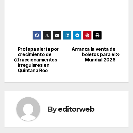
Profepa alerta por
Arranca la venta de
Post
crecimiento de
boletos para el
fraccionamientos
Mundial 2026
navigation
irregulares en
Quintana Roo
By
editorweb