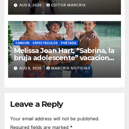
sumar a Lidia Rojas
AUG 9, 2026
EDITOR MARCRIX
CANCÚN
ESPECTÁCULOS
PORTADA
Melissa Joan Hart, “Sabrina, la
bruja adolescente” vacaciona
con su familia en Cancún
AUG 8, 2026
MARCRIX NOTICIAS
Leave a Reply
Your email address will not be published.
Required fields are marked
*