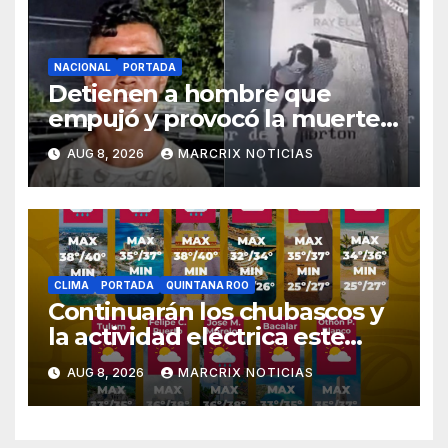
NACIONAL
PORTADA
Detienen a hombre que
empujó y provocó la muerte
de un abuelito en Monterrey
AUG 8, 2026
MARCRIX NOTICIAS
CLIMA
PORTADA
QUINTANA ROO
Continuarán los chubascos y
la actividad eléctrica este
sábado en Quintana Roo
AUG 8, 2026
MARCRIX NOTICIAS