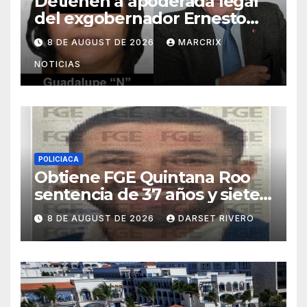
Detienen a apoderada legal
del exgobernador Ernesto
Ruffo por presunto huachicol
8 DE AUGUST DE 2026
MARCRIX
NOTICIAS
POLICIACA
Obtiene FGE Quintana Roo
sentencia de 37 años y siete
meses para un hombre por
8 DE AUGUST DE 2026
DARSET RIVERO
violación en Cancún