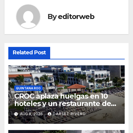
By
editorweb
Related Post
QUINTANA ROO
CROC aplaza huelgas en 10
hoteles y un restaurante de
Quintana Roo
AUG 8, 2026
DARSET RIVERO