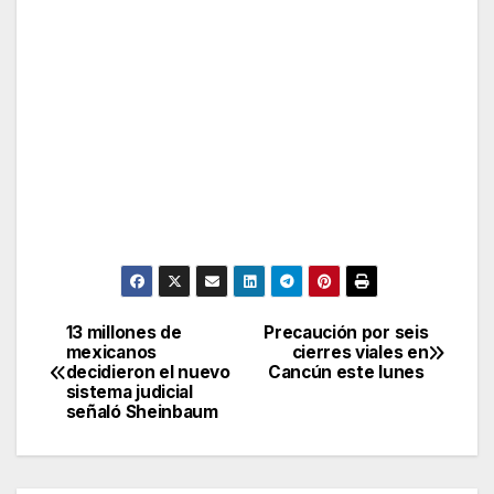
13 millones de
Precaución por seis
Post
mexicanos
cierres viales en
decidieron el nuevo
Cancún este lunes
navigation
sistema judicial
señaló Sheinbaum